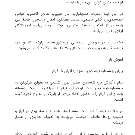
او قصد پنهان کردن این خبر را دارند.»
در این فیلم مهرداد صدیقیان، الناز حبیبی، هادی کاظمی، عباس
جمشیدی‌فر، گیتی قاسمی، سعید عطایان، ایمان برات‌پور، حافظ نبی
زاده، مهرناز افلاکیان، ناهید استواری، عزت‌الله رمضانی‌فر و امیر دژاکام
ایفای نقش می‌کنند
«شه‌سوار» در پردیس سینمایی ویلاژتوریست، پارک بازار و مهر
کوهسنگی به ترتیب در ساعت‌های ۲۰:۳۰، ۱۸ و ۲۰:۳۰ اکران می‌شود.
آغوش باز
پایان جشنواره فیلم فجر مشهد با اکران ۱۵ فیلم
فیلم «آغوش باز» ششمین حضور بهروز شعیبی به عنوان کارگردان در
جشنواره فیلم فجر است. او در این فیلم به سراغ یک روایت عاشقانه
رفته و این فیلم را با حضور تعداد زیادی از بازیگران مطرح تولید کرده
است.
در خلاصه فیلم آمده است «سه قصه عاشقانه…، سه زوج در فراز و
نشیب روابط عاطفی، فرصت می‌یابند به تعریف جدیدی از عشق
برسند».
حامد کمیلی، محسن کیایی، گلاره عباسی، شبنم گودرزی، جواد