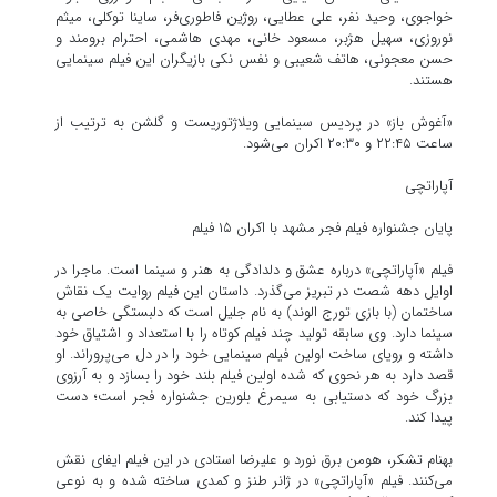
خواجوی، وحید نفر، علی عطایی، روژین فاطوری‌فر، ساینا توکلی، میثم
نوروزی، سهیل هژبر، مسعود خانی، مهدی هاشمی، احترام برومند و
حسن معجونی، هاتف شعیبی و نفس نکی بازیگران این فیلم سینمایی
هستند.
«آغوش باز» در پردیس سینمایی ویلاژتوریست و گلشن به ترتیب از
ساعت ۲۲:۴۵ و ۲۰:۳۰ اکران می‌شود.
آپاراتچی
پایان جشنواره فیلم فجر مشهد با اکران ۱۵ فیلم
فیلم «آپاراتچی» درباره عشق و دلدادگی به هنر و سینما است. ماجرا در
اوایل دهه شصت در تبریز می‌گذرد. داستان این فیلم روایت یک نقاش
ساختمان (با بازی تورج الوند) به نام جلیل است که دلبستگی خاصی به
سینما دارد. وی سابقه تولید چند فیلم کوتاه را با استعداد و اشتیاق خود
داشته و رویای ساخت اولین فیلم سینمایی خود را در دل می‌پروراند. او
قصد دارد به هر نحوی که شده اولین فیلم بلند خود را بسازد و به آرزوی
بزرگ خود که دستیابی به سیمرغ بلورین جشنواره فجر است؛ دست
پیدا کند.
بهنام تشکر، هومن برق نورد و علیرضا استادی در این فیلم ایفای نقش
می‌کنند. فیلم «آپاراتچی» در ژانر طنز و کمدی ساخته شده و به نوعی