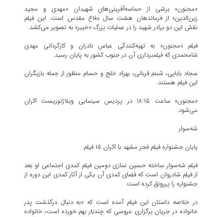
«مجنون» برشی از حماسه‌آفرینی‌های شهیدان «مهدی و مجید
زین‌الدین» از فرماندهان هشت سال دفاع مقدس است. این فیلم
نقش این دو برادر شهید را در عملیات بزرگ «خیبر» به تصویر می‌کشد.
فیلم «مجنون» به تهیه‌کنندگی عباس نادران و کارگردانی مهدی
شامحمدی که فیلمبرداری آن در جنوب کشور به پایان رسید.
سجاد بابایی، شبنم قربانی، بهزاد خلج و حسام منظور از جمله بازیگران
این فیلم هستند.
«مجنون» ساعت ۱۸:۱۵ در پردیس سینمایی ویلاژتوریست اکران
می‌شود.
شه‌سوار
پایان جشنواره فیلم فجر مشهد با اکران ۱۵ فیلم
فیلم شه‌سوار ساخته حسین نمازی دومین فیلم کمدی اجتماعی او بعد
از فیلم شادروان است که فضای کمدی آن یکی از آثار کمدی این دوره از
جشنواره را پررونق کرده است.
در خلاصه داستان این فیلم آمده است که «به‌ دنبال درگذشت پدر
خانواده در جریان برگزاری عروسی که چندبار بهم خورده است، خانواده