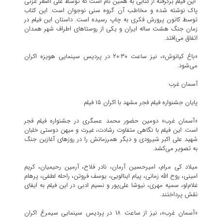
این فیلم برگرفته از کتابی به همین نام است که توسط علی اصغر عزتی
پاک نوشته شده و مخاطب آن گروه سنی نوجوان است. این کتاب
توسط کانون پرورش فکری به چاپ رسیده‌ است. داستان این فیلم در
زمان جنگ هشت ساله ایران و یکی از روستاهای اطراف شهر همدان
اتفاق می‌افتد.
«باغ کیانوش»، نیز ساعت ۲۰:۳۰ در پردیس سینمایی هویزه اکران
می‌شود.
آسمان غرب
پایان جشنواره فیلم فجر مشهد با اکران ۱۵ فیلم
«آسمان غرب» دومین حضور محمد عسگری در جشنواره فیلم فجر
است. این فیلم با نگاهی متفاوت رشادت، غیرت و میهن دوستی خلبان
شهید علی اکبر شیرودی و دیگر همرزمانش را در روزهای آغازین جنگ
به تصویر می‌کشد.
میلاد کی مرام، امیرحسین آرمان، نادر فلاح، آرمین رحیمیان، کریم
امینی، روح الله زمانی، پیام اینالویی، یوسف فروتن، راحله لطفی، پرهام
غلام‌لو، سمیه مهری، نیوشا علی‌پور و نسیم ادبی در این فیلم به ایفای
نقش پرداختند.
«آسمان غرب»، نیز از ساعت ۱۸ در پردیس سینمایی سیمرغ اکران