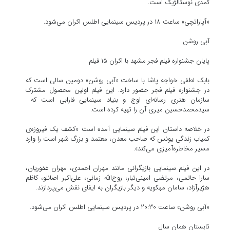
کمدی نوستالژیک است.
«آپاراتچی» ساعت ۱۸ در پردیس سینمایی اطلس اکران می‌شود.
آبی روشن
پایان جشنواره فیلم فجر مشهد با اکران ۱۵ فیلم
بابک لطفی خواجه پاشا با ساخت «آبی روشن» دومین سالی است که
در جشنواره فیلم فجر حضور دارد. این فیلم اولین محصول مشترک
سازمان هنری رسانه‌ای اوج و بنیاد سینمایی فارابی است که
سیدمحمدحسین میری آن را تهیه کرده است.
در خلاصه داستان این فیلم سینمایی آمده است «کشف یک فیروزه‌ی
کمیاب زندگی یونس که صاحب معدن، معتمد و بزرگ شهر است را وارد
مسیر مخاطره‌آمیزی می‌کند».
در این فیلم سینمایی بازیگرانی مانند مهران احمدی، مهران غفوریان،
سارا حاتمی، مرتضی امینی‌تبار، روح‌الله زمانی، علی‌اکبر اصانلو، کاظم
هژیرآزاد، سامان مهکویه و دیگر بازیگران به ایفای نقش می‌پردازند.
«آبی روشن» ساعت ۲۰:۳۰ در پردیس سینمایی اطلس اکران می‌شود.
تابستان همان سال