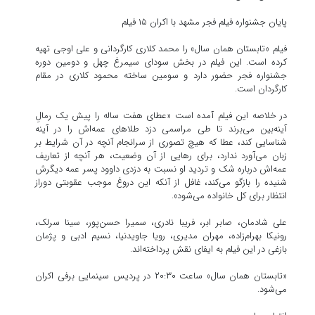
پایان جشنواره فیلم فجر مشهد با اکران ۱۵ فیلم
فیلم «تابستان همان سال» را محمد کلاری کارگردانی و علی اوجی تهیه
کرده است. این فیلم در بخش سودای سیمرغ چهل و دومین دوره
جشنواره فجر حضور دارد و سومین ساخته محمود کلاری در مقام
کارگردان است.
در خلاصه این فیلم آمده است «عطای هفت ساله را پیش یک رمالِ
آینه‌بین می‌برند تا طی مراسمی دزد طلاهای عمه‌اش را در آینه
شناسایی کند، عطا که هیچ تصوری از سرانجام آنچه در آن شرایط بر
زبان می‌آورد ندارد، برای رهایی از آن وضعیت، هر آنچه از تعاریف
عمه‌اش درباره‌ شک و تردید او نسبت به دزدی داوود پسر عمه دیگرش
شنیده را بازگو می‌کند، غافل از آنکه این دروغ موجب عقوبتی دوراز
انتظار برای کل خانواده می‌شود».
علی شادمان، صابر ابر، فریبا نادری، سمیرا حسن‌پور، سینا سرلک،
رونیکا بهرام‌زاده، مهران مدیری، رویا جاویدنیا، نسیم ادبی و پژمان
بازغی در این فیلم به ایفای نقش پرداخته‌اند.
«تابستان همان سال» ساعت ۲۰:۳۰ در پردیس سینمایی برفی اکران
می‌شود.