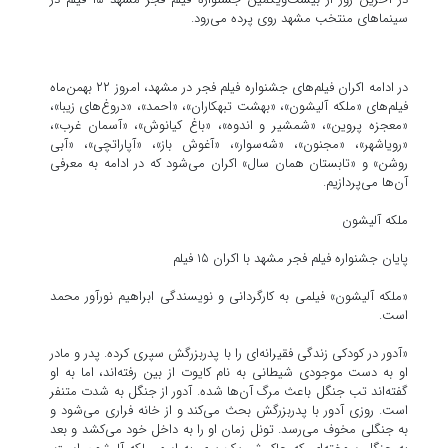
سینماهای منتخب مشهد روی پرده می‌رود.
در ادامه اکران فیلم‌های جشنواره فیلم فجر در مشهد، امروز ۲۲ بهمن‌ماه
فیلم‌های «ملکه آلیشون»، «بهشت تبهکاران»، «احمد»، «دروغ‌های زیبا»،
«معجزه پروین»، «شمشیر و اندوه»، «باغ کیانوش»، «آسمان غرب»،
«رویاشهر»، «مجنون»، «شه‌سوار»، «آغوش باز»، «آپاراتچی»، «آبی
روشن» و «تابستان همان سال» اکران می‌شود که در ادامه به معرفی
آن‌ها می‌پردازیم.
ملکه آلیشون
پایان جشنواره فیلم فجر مشهد با اکران ۱۵ فیلم
«ملکه آلیشون» فیلمی به کارگردانی و نویسندگی ابراهیم نورآور محمد
است.
«آدور در کودکی زندگی فقیرانه‌ای را با پدربزرگش سپری کرده. پدر و مادر
او به دست موجودی شیطانی به نام کایوت از بین رفته‌اند، اما به او
گفته‌اند تب جنگل باعث مرگ آن‌ها شده. آدور از جنگل به شدت متنفر
است. روزی آدور با پدربزرگش بحث می‌کند و از خانه فراری می‌شود و
به جنگلی مخوف می‌رسد. تونل زمان او را به داخل خود می‌کشد و بعد