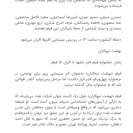
به جنگل سوخته‌ای که حاکمش یک پری به اسم ملکه آلیشون است،
فرستاده می‌شود».
نسترن سیفی، نسیم عبدی، امیررضا اسماعیلی، سعید فاضل ساعتچی،
صبا منصوری، فاطمه زحمتکش، عارف امرج شکری، آرزو مهتری، شانلی
محمدی و میترا شجاعی از جمله بازیگران این فیلم هستند.
«ملکه آلیشون» ساعت ۱۳ در پردیس سینمایی آفریقا اکران می‌شود.
بهشت تبهکاران
پایان جشنواره فیلم فجر مشهد با اکران ۱۵ فیلم
فیلم «بهشت تبه‌کاران» به‌عنوان اثر سینمایی رزرو برای رونمایی در
جشنواره چهل‌ویکم فجر قرار داشت، اما مراحل پس‌تولید آنقدر طولانی
شد که به جشنواره سال گذشته نرسید.
فیلم «بهشت تبهکاران» حول یک کارمند جوان شرکت نفت می‌چرخد که
به تازگی از آزمون‌های استخدامی سربلند بیرون آمده است. او شیفته‌
دختری می‌شود که در واقع وسیله‌ای است از سوی مخالفان ملی شدن
صنعت نفت برای از راه به در کردن او. این عشق مرد جوان را قدم‌به‌قدم
به مرگ نزدیک می‌کند. او حسن جعفری است که متهم به قتل احمد
دهقان، صاحب امتیاز روزنامه تهران مصور و مالک تئاتر نصر است.