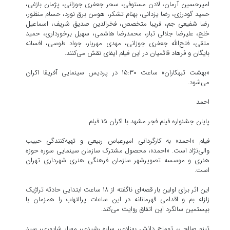
امیرحسین آرمان، لادن مستوفی، سحر جعفری جوزانی، پژمان بازغی،
حمید گودرزی، رضا یزدانی، بهنام تشکر، هومن برق‌ نورد، حسام منظور،
رضا شفیعی‌ جم، فریبا متخصص، فخرالدین صدیق شریف، اسماعیل
خلج، علیرضا جلالی ‌تبار، محمدرضا هاشمی، سهیل برخورداری، حمید
متقی، فتح‌الله جعفری جوزانی، مهدی مهریار، جواد طوسی، افسانه
بایگان و فرهاد قائمیان در این فیلم ایفای نقش می‌کنند.
«بهشت تبهکاران» ساعت ۱۵:۳۰ در پردیس سینمایی آفریقا اکران
می‌شود.
احمد
پایان جشنواره فیلم فجر مشهد با اکران ۱۵ فیلم
فیلم «احمد» به کارگردانی امیرعباس ربیعی و تهیه‌کنندگی حبیب
والی‌نژاد است. «احمد»، محصول مشترک سازمان سینمایی سوره حوزه
هنری و موسسه تصویرشهر سازمان فرهنگی هنری شهرداری تهران
است.
این اثر برای اولین بار قصه‌ای ناگفته از ۱۸ ساعت ابتدایی حادثه تراژیک
زلزله بم و اقدامی قهرمانانه در این ساعات پرالتهاب را همزمان با
بیستمین سالگرد این اتفاق روایت می‌کند.
تینو صالحی، توماج دانش بهزادی، ساره رشیدی، مهیار شاپوری، سید