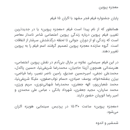
معجزه پروین
پایان جشنواره فیلم فجر مشهد با اکران ۱۵ فیلم
همانطور که از نام پیدا است فیلم «معجزه پروین» یا در جدیدترین
تغییر، فیلم پروین درباره زندگی پروین اعتصامی شاعر نامدار معاصر
است که زندگی او از دوران جوانی تا لحظه درگذشتش سرشار از اتفاقات
است. گروه سازنده معجزه پروین تصمیم گرفتند اسم فیلم را به پروین
تغییر دهند.
در این فیلم سینمایی علاوه بر مارال بنی‌آدم در نقش پروین اعتصامی،
هنرمندانی همچون آزیتا حاجیان، محمدرضا شریفی‌نیا، حسین پاکدل،
محمدعلی نجفی، امیرحسین صدیق، رامین ناصر نصیر، رضا فیاضی،
بیژن بنفشه‌خواه، یوسف صیادی، حسام نواب‌صفوی، ملیکا شریفی‌نیا،
محمد شعبان‌پور، الهه جعفری، محمدرضا شهبانی‌نوری، مریم ورزی،
محمد ساربان، مجید جعفری، شهرداد بانکی ، عباس علی محمدی و
امیر رضا انوریان حضور دارند.
«معجزه پروین» ساعت ۱۵:۳۰ در پردیس سینمایی هویزه اکران
می‌شود.
شمشیر و اندوه