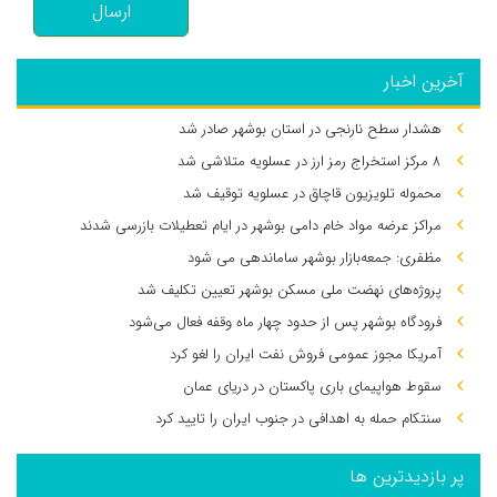
ارسال
آخرین اخبار
هشدار سطح نارنجی در استان بوشهر صادر شد
۸ مرکز استخراج رمز ارز در عسلویه متلاشی شد
محموله تلویزیون قاچاق در عسلویه توقیف شد
مراکز عرضه مواد خام دامی بوشهر در ایام تعطیلات بازرسی شدند
مظفری: جمعه‌بازار بوشهر ساماندهی می‌ شود
پروژه‌های نهضت ملی مسکن بوشهر تعیین تکلیف شد
فرودگاه بوشهر پس از حدود چهار ماه وقفه فعال می‌شود
آمریکا مجوز عمومی فروش نفت ایران را لغو کرد
سقوط هواپیمای باری پاکستان در دریای عمان
سنتکام حمله به اهدافی در جنوب ایران را تایید کرد
پر بازدیدترین ها