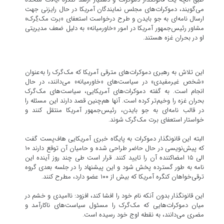
می‌گویند، دموکرات‌های مجلس نمایندگان آمریکا در حال رایزنی جهت
ارسال نامه‌ای به جو بایدن و طرح درخواست استعفای «برت مک‌گِرک»
مشاور رئیس‌جمهور آمریکا در امور «خاورمیانه» به دلیل ضعف مدیریتی
او در بحران غزه هستند.
این تلاش به رهبری دموکرات‌های مترقی آمریکا که مک‌گرک را به‌عنوان
«شخص غیرمفیدی» در سیاست‌های «خاورمیانه» می‌دانند، در حال
انجام است. به گفته دموکرات‌های آمریکایی، سیاست‌های مک‌گرک
بحران غزه را وخیم‌تر کرده است. آنها هم‌چنین قصد دارند این مسئله را
در قالب نامه‌ای به جو بایدن، رئیس‌جمهور آمریکا منتقل کنند و
خواستار استعفای برت مک‌گرک شوند.
البته این قانونگذار دموکرات به پایگاه خبری آمریکایی هاف‌پست گفت
که پیش‌نویسی در حال حاضر طراحی شده و حامیان آن توقع دارند ۱۰
الی ۱۵ امضاکننده آن را تایید کنند. قرار است طی چند روز آینده این
نامه به طور گسترده پخش شود و این پیشنهاد را در جلسه بعدی گروه
ترقی‌خواهان کنگره آمریکا که بیش از ۱۰۰ عضو دارد، مطرح کنند.
این قانونگذار بدون آنکه نام خود را افشا کند، افزود: ناامیدی و خشم در
میان دموکرات‌هایی که مک‌گرک را مسئول سیاست‌های ناکارآمد و
مضری می‌دانند، به نقطه اوج خود رسیده است.