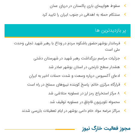
سقوط هواپیمای باری پاکستان در دریای عمان
سنتکام حمله به اهدافی در جنوب ایران را تایید کرد
پر بازدیدترین ها
فرماندار بوشهر:حضور باشکوه مردم در وداع با رهبر شهید تجلی وحدت
ملی است
جزئیات مراسم بزرگداشت رهبر شهید در شهرستان دشتی
هشدار سطح نارنجی در استان بوشهر صادر شد
ادعای آکسیوس درباره وسعت و شدت حملات اخیر به ایران
قرارگاه مرکزی خاتم: پاسخ کوبنده نیروهای مسلح در راه است
۸ مرکز استخراج رمز ارز در عسلویه متلاشی شد
محموله تلویزیون قاچاق در عسلویه توقیف شد
مراکز عرضه مواد خام دامی بوشهر در ایام تعطیلات بازرسی شدند
مجوز فعالیت خارگ نیوز