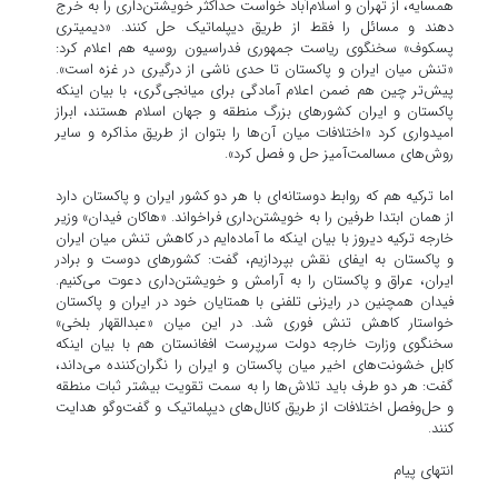
همسایه، از تهران و اسلام‌آباد خواست حداکثر خویشتن‌داری را به خرج
دهند و مسائل را فقط از طریق دیپلماتیک حل کنند. «دیمیتری
پسکوف» سخنگوی ریاست جمهوری فدراسیون روسیه هم اعلام کرد:
«تنش میان ایران و پاکستان تا حدی ناشی از درگیری در غزه است».
پیش‌تر چین هم ضمن اعلام آمادگی برای میانجی‌گری، با بیان اینکه
پاکستان و ایران کشورهای بزرگ منطقه و جهان اسلام هستند، ابراز
امیدواری کرد «اختلافات میان آن‌ها را بتوان از طریق مذاکره و سایر
روش‌های مسالمت‌آمیز حل و فصل کرد».
اما ترکیه هم که روابط دوستانه‌ای با هر دو کشور ایران و پاکستان دارد
از همان ابتدا طرفین را به خویشتن‌داری فراخواند. «هاکان فیدان» وزیر
خارجه ترکیه دیروز با بیان اینکه ما آماده‌ایم در کاهش تنش میان ایران
و پاکستان به ایفای نقش بپردازیم، گفت: کشورهای دوست و برادر
ایران، عراق و پاکستان را به آرامش و خویشتن‌داری دعوت می‌کنیم.
فیدان همچنین در رایزنی تلفنی با همتایان خود در ایران و پاکستان
خواستار کاهش تنش فوری شد. در این میان «عبدالقهار بلخی»
سخنگوی وزارت خارجه دولت سرپرست افغانستان هم با بیان اینکه
کابل خشونت‌های اخیر میان پاکستان و ایران را نگران‌کننده می‌داند،
گفت: هر دو طرف باید تلاش‌ها را به سمت تقویت بیشتر ثبات منطقه
و حل‌وفصل اختلافات از طریق کانال‌های دیپلماتیک و گفت‌وگو هدایت
کنند.
انتهای پیام