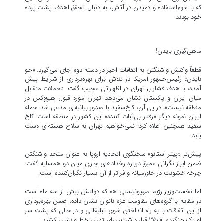
که با سوءاستفاده و دمیدن در آتش، به دنبال تحقق اهدف پشت پرده
خود بودند.
ماهی‌گیری بایدن!
قطعاً واکنش واشنگتن به اتفاقات اخیر در دسته دوم جای می‌گیرد. «جو
بایدن» رئیس‌جمهور آمریکا در تلاش برای بهره‌برداری از شرایط پیش
آمده، با هدف فشار بر تهران در اظهاراتی عجیب گفت: «حملات متقابل
میان ایران ‌و پاکستان نشان می‌دهد تهران مورد قبول هیچ‌کس در
منطقه نیست»! در پی آن، کاخ‌سفید با صدور بیانیه‌ای مدعی شد: حمله
ایران نمونه دیگر «رفتار بی‌ثبات کننده» این کشور در منطقه است. کاخ
سفید همچنین اعلام کرد: نمی‌خواهیم تهران به سلاح هسته‌ای دست
یابد.
پیش‌تر «پیتر استانو» سخنگوی اتحادیه اروپا به عنوان متحد واشنگتن
ضمن ابراز نگرانی عمیق درباره رخدادهای جاری میان دو همسایه گفت:
چرخه خشونت در خاورمیانه و فراتر از آن بسیار نگران‌کننده است.
اما نخست‌وزیر رژیم صهیونیستی هم که دولتش بیش از سه ماه است
در مقابله با گروه‌های مقاومت غزه ناتوان نشان داده، ضمن بهره‌برداری
از این اتفاقات با به راه انداختن شوی تبلیغاتی و در حالی که پشت سر
او یک جنگنده اف۳۵ قرار داشت، برای تهران خط و نشان کشید.