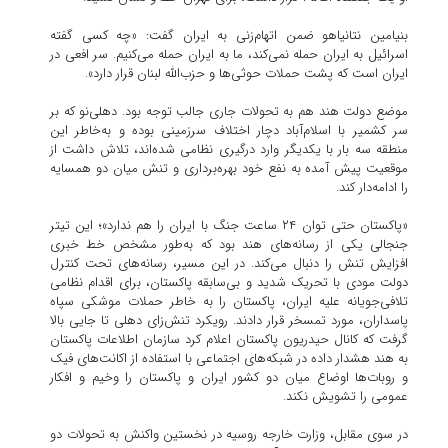
بنیامین نتانیاهو ضمن اتهام‌زنی به ایران گفت: «چه کسی گفته
اسرائیل به ایران حمله نمی‌کند، ما به ایران حمله می‌کنیم. سر افعی در
ایران است که پشت حملات حوثی‌ها و حزب‌الله لبنان قرار دارد».
موضع دولت هند هم به تحولات جاری جالب توجه بود. دهلی‌نو که بر
سر کشمیر با اسلام‌آباد دچار اختلاف سرزمینی بوده و به‌خاطر این
منطقه سه بار با یکدیگر وارد درگیری نظامی شده‌اند، تلاش داشت از
موقعیت پیش آمده به نفع خود بهره‌برداری و تنش میان دو همسایه
را ادامه‌دار کند.
«پاکستان حتی توان ۲۴ ساعت جنگ با ایران را هم ندارد»؛ این تیتر
جنجالی یکی از رسانه‌های هند بود که به‌طور مشخص خط خبری
افزایش تنش را دنبال می‌کند. در این مسیر، رسانه‌های تحت کنترل
دولت مودی با تحریک شدید و بی‌سابقه پاکستان، برای اقدام نظامی
تلافی‌جویانه علیه ایران، پاکستان را به خاطر حملات موشکی سپاه
پاسداران، مورد تمسخر قرار دادند. رویکرد تنش‌زای دهلی تا جایی بالا
گرفت که کانال حیدریون پاکستان اعلام کرد سازمان اطلاعات پاکستان
به هند هشدار داده در شبکه‌های اجتماعی با استفاده از اکانت‌های فیک
و روبات‌ها اوضاع میان دو کشور ایران و پاکستان را وخیم‌ و افکار
عمومی را تشویش نکند.
در سوی مقابل، وزارت خارجه روسیه در نخستین واکنش به تحولات دو