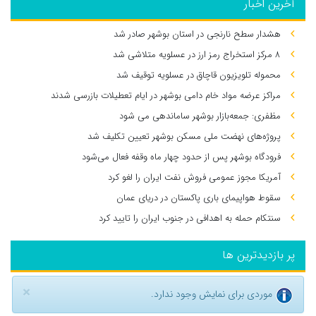
آخرین اخبار
هشدار سطح نارنجی در استان بوشهر صادر شد
۸ مرکز استخراج رمز ارز در عسلویه متلاشی شد
محموله تلویزیون قاچاق در عسلویه توقیف شد
مراکز عرضه مواد خام دامی بوشهر در ایام تعطیلات بازرسی شدند
مظفری: جمعه‌بازار بوشهر ساماندهی می‌ شود
پروژه‌های نهضت ملی مسکن بوشهر تعیین تکلیف شد
فرودگاه بوشهر پس از حدود چهار ماه وقفه فعال می‌شود
آمریکا مجوز عمومی فروش نفت ایران را لغو کرد
سقوط هواپیمای باری پاکستان در دریای عمان
سنتکام حمله به اهدافی در جنوب ایران را تایید کرد
پر بازدیدترین ها
×
موردی برای نمایش وجود ندارد.