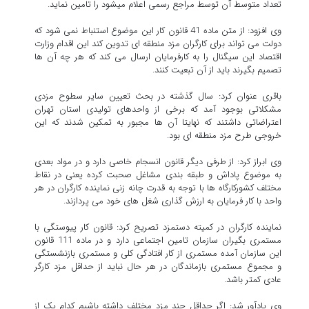
تعداد متوسط آن توسط مراجع رسمی اعلام میشود را تامین نماید.
وی افزود: از متن ماده 41 قانون کار این موضوع استنباط نمی شود که
دولت می تواند برای کارگران مزد منطقه ای تدوین کند این اقدام وزارت
اقتصاد این سیگنال را به کارفرمایان ارسال می کند که هر چه آن ها
تصمیم بگیرند باید از آن تبعیت کنند.
باقری عنوان کرد: سال گذشته در بحث تعیین سایر سطوح مزدی
مشکلاتی بوجود آمد که برخی از واحدهای تولیدی استان تهران
اعتراضاتی داشتند که نهایتا آن ها مجبور به تمکین شدند که این
خروجی طرح مزد منطقه ای بود.
وی ابراز کرد: از طرفی دیگر قانون انسجام خاصی دارد و در مواد بعدی
به موضوع پاداش و طبقه بندی مشاغل صحبت کرده یعنی در نقاط
مختلف کشورکارگاه ها با توجه به قدرت چانه زنی نماینده کارگران در هر
واحد با کار فرمایان به ارزش گذاری شغل های خود می پردازند.
نماینده کارگران در کمیته دستمزد تصریح کرد: قانون کار پیوستگی با
مستمری بگیران سازمان تامین اجتماعی دارد و در ماده 111 قانون
این سازمان آمده مستمری از کار افتادگی کلی و مستمری بازنشستگی
و مجموع مستمری بازماندگان در هر حال نباید از حداقل مزد کارگر
عادی کمتر باشد.
وی یادآور شد: اگر حداقل چند مزد مختلف داشته باشیم کدام یک از