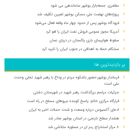
مظفری: جمعه‌بازار بوشهر ساماندهی می‌ شود
پروژه‌های نهضت ملی مسکن بوشهر تعیین تکلیف شد
فرودگاه بوشهر پس از حدود چهار ماه وقفه فعال می‌شود
آمریکا مجوز عمومی فروش نفت ایران را لغو کرد
سقوط هواپیمای باری پاکستان در دریای عمان
سنتکام حمله به اهدافی در جنوب ایران را تایید کرد
پر بازدیدترین ها
فرماندار بوشهر:حضور باشکوه مردم در وداع با رهبر شهید تجلی وحدت
ملی است
جزئیات مراسم بزرگداشت رهبر شهید در شهرستان دشتی
قرارگاه مرکزی خاتم: پاسخ کوبنده نیروهای مسلح در راه است
ادعای آکسیوس درباره وسعت و شدت حملات اخیر به ایران
هشدار سطح نارنجی در استان بوشهر صادر شد
۸ مرکز استخراج رمز ارز در عسلویه متلاشی شد