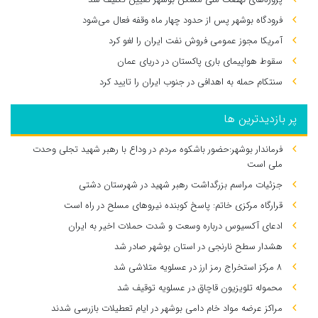
فرودگاه بوشهر پس از حدود چهار ماه وقفه فعال می‌شود
آمریکا مجوز عمومی فروش نفت ایران را لغو کرد
سقوط هواپیمای باری پاکستان در دریای عمان
سنتکام حمله به اهدافی در جنوب ایران را تایید کرد
پر بازدیدترین ها
فرماندار بوشهر:حضور باشکوه مردم در وداع با رهبر شهید تجلی وحدت
ملی است
جزئیات مراسم بزرگداشت رهبر شهید در شهرستان دشتی
قرارگاه مرکزی خاتم: پاسخ کوبنده نیروهای مسلح در راه است
ادعای آکسیوس درباره وسعت و شدت حملات اخیر به ایران
هشدار سطح نارنجی در استان بوشهر صادر شد
۸ مرکز استخراج رمز ارز در عسلویه متلاشی شد
محموله تلویزیون قاچاق در عسلویه توقیف شد
مراکز عرضه مواد خام دامی بوشهر در ایام تعطیلات بازرسی شدند