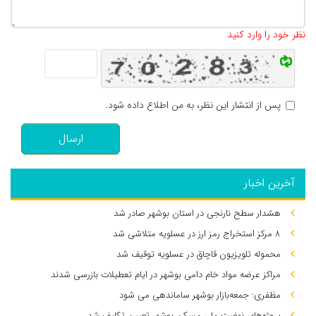
تعداد کاراکتر باقیمانده
:
500
نظر خود را وارد کنید
پس از انتشار این نظر، به من اطلاع داده شود.
ارسال
آخرین اخبار
هشدار سطح نارنجی در استان بوشهر صادر شد
۸ مرکز استخراج رمز ارز در عسلویه متلاشی شد
محموله تلویزیون قاچاق در عسلویه توقیف شد
مراکز عرضه مواد خام دامی بوشهر در ایام تعطیلات بازرسی شدند
مظفری: جمعه‌بازار بوشهر ساماندهی می‌ شود
پروژه‌های نهضت ملی مسکن بوشهر تعیین تکلیف شد