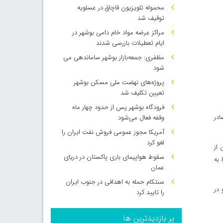
محموله تلویزیون قاچاق در عسلویه
توقیف شد
مراکز عرضه مواد خام دامی بوشهر در
ایام تعطیلات بازرسی شدند
مظفری: جمعه‌بازار بوشهر ساماندهی می‌
شود
پروژه‌های نهضت ملی مسکن بوشهر
تعیین تکلیف شد
فرودگاه بوشهر پس از حدود چهار ماه
وقفه فعال می‌شود
ن جزیره صادر
آمریکا مجوز عمومی فروش نفت ایران را
لغو کرد
 از
سقوط هواپیمای باری پاکستان در دریای
 به
عمان
سنتکام حمله به اهدافی در جنوب ایران
 در
را تایید کرد
پر بازدیدترین ها