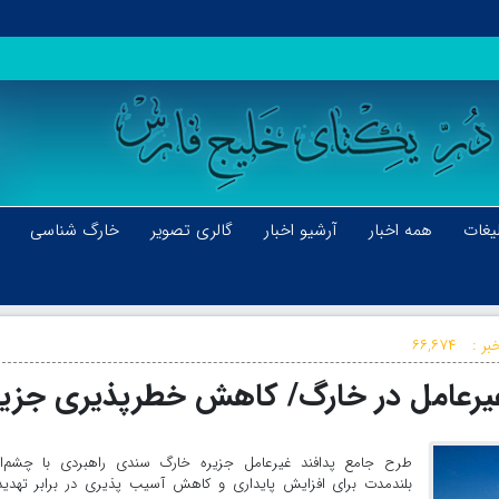
یغات
همه اخبار
آرشیو اخبار
گالری تصویر
خارگ شناسی
بر :
۶۶,۶۷۴
غیرعامل در خارگ/ کاهش خطرپذیری جزیر
طرح جامع پدافند غیرعامل جزیره خارگ سندی راهبردی با چشم‌اند
بلندمدت برای افزایش پایداری و کاهش آسیب پذیری در برابر تهدید