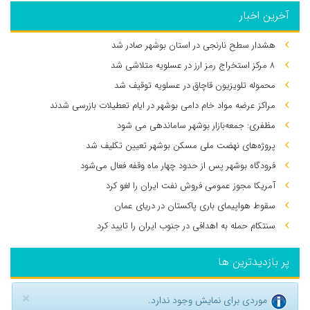
آخرین اخبار
هشدار سطح نارنجی در استان بوشهر صادر شد
۸ مرکز استخراج رمز ارز در عسلویه متلاشی شد
محموله تلویزیون قاچاق در عسلویه توقیف شد
مراکز عرضه مواد خام دامی بوشهر در ایام تعطیلات بازرسی شدند
مظفری: جمعه‌بازار بوشهر ساماندهی می‌ شود
پروژه‌های نهضت ملی مسکن بوشهر تعیین تکلیف شد
فرودگاه بوشهر پس از حدود چهار ماه وقفه فعال می‌شود
آمریکا مجوز عمومی فروش نفت ایران را لغو کرد
سقوط هواپیمای باری پاکستان در دریای عمان
سنتکام حمله به اهدافی در جنوب ایران را تایید کرد
پر بازدیدترین ها
×
موردی برای نمایش وجود ندارد.