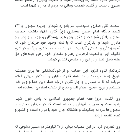
رهبری دانست و گفت: خدمت رسانی به مردم ادامه راه شهدا است.
محمد تقی صفری شنبه‌شب در یادواره شهدای جزیره مجنون و ۳۳
شهید پایگاه امام حسن عسکری (ع) گناوه اظهار داشت: حماسه
مجنون یادآور شجاعت و دلاورمردی های رزمندگان و جوانان و پدران و
مادران شهدا و ایثارگران است که با تمام وجود خود فرزندان خود که
ثمره زندگی و هستی آنها بود را در راه معامله با خدای بزرگ و در ادای
تکلیف الهی و تبعیت از فرمان رهبر و مقتدای خود راهی جبهه‌های حق
علیه باطل کنند و در این راه مقدس تقدیم کردند.
فرماندار گناوه افزود: این حماسه و از خودگذشتگی ها برای همیشه
تاریخ زنده می‌ماند و به همه قدرت طلبان و استکبار جهانی اعلام
می‌کند که تا ما سربازان و جان‌نثاران در راه خدا، دین خدا و ولی خدا
هستیم و برای احیای اسلام ناب و دفاع از انقلاب اسلامی ایستاده ایم.
وی گفت: امروز همه نظام جمهوری اسلامی به پاس خون شهدا
پابرجاست و مدیون شهدای والامقام است که در میدان مجنون و
مجنون‌ها مردانه جنگیدند و عاشقانه جان خود را در راه اسلام و کشور و
نظام تقدیم کردند.
وی تصریح کرد: در این عملیات بیش از ۱۷ کیلومتر در مسیر مخوفی که