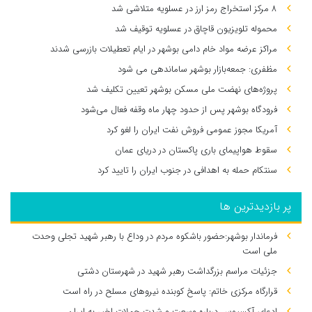
۸ مرکز استخراج رمز ارز در عسلویه متلاشی شد
محموله تلویزیون قاچاق در عسلویه توقیف شد
مراکز عرضه مواد خام دامی بوشهر در ایام تعطیلات بازرسی شدند
مظفری: جمعه‌بازار بوشهر ساماندهی می‌ شود
پروژه‌های نهضت ملی مسکن بوشهر تعیین تکلیف شد
فرودگاه بوشهر پس از حدود چهار ماه وقفه فعال می‌شود
آمریکا مجوز عمومی فروش نفت ایران را لغو کرد
سقوط هواپیمای باری پاکستان در دریای عمان
سنتکام حمله به اهدافی در جنوب ایران را تایید کرد
پر بازدیدترین ها
فرماندار بوشهر:حضور باشکوه مردم در وداع با رهبر شهید تجلی وحدت
ملی است
جزئیات مراسم بزرگداشت رهبر شهید در شهرستان دشتی
قرارگاه مرکزی خاتم: پاسخ کوبنده نیروهای مسلح در راه است
ادعای آکسیوس درباره وسعت و شدت حملات اخیر به ایران