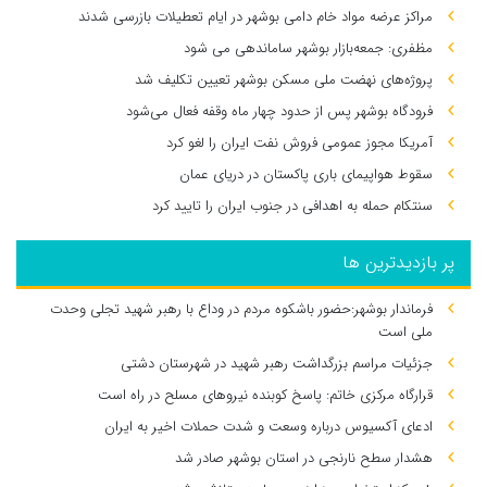
مراکز عرضه مواد خام دامی بوشهر در ایام تعطیلات بازرسی شدند
مظفری: جمعه‌بازار بوشهر ساماندهی می‌ شود
پروژه‌های نهضت ملی مسکن بوشهر تعیین تکلیف شد
فرودگاه بوشهر پس از حدود چهار ماه وقفه فعال می‌شود
آمریکا مجوز عمومی فروش نفت ایران را لغو کرد
سقوط هواپیمای باری پاکستان در دریای عمان
سنتکام حمله به اهدافی در جنوب ایران را تایید کرد
پر بازدیدترین ها
فرماندار بوشهر:حضور باشکوه مردم در وداع با رهبر شهید تجلی وحدت
ملی است
جزئیات مراسم بزرگداشت رهبر شهید در شهرستان دشتی
قرارگاه مرکزی خاتم: پاسخ کوبنده نیروهای مسلح در راه است
ادعای آکسیوس درباره وسعت و شدت حملات اخیر به ایران
هشدار سطح نارنجی در استان بوشهر صادر شد