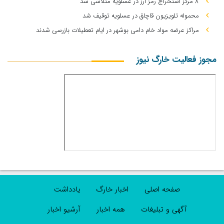
۸ مرکز استخراج رمز ارز در عسلویه متلاشی شد
محموله تلویزیون قاچاق در عسلویه توقیف شد
مراکز عرضه مواد خام دامی بوشهر در ایام تعطیلات بازرسی شدند
مجوز فعالیت خارگ نیوز
صفحه اصلی
اخبار خارگ
یادداشت
آگهی و تبلیغات
همه اخبار
آرشیو اخبار