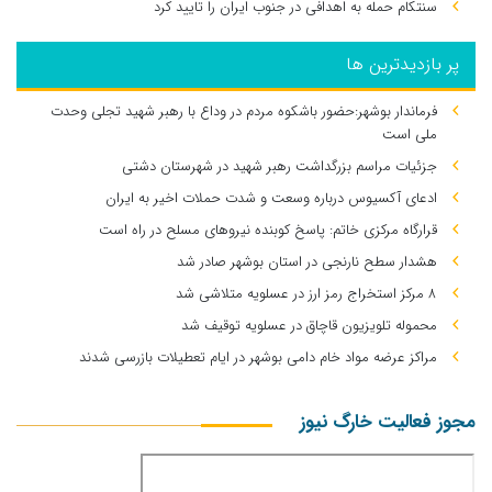
سنتکام حمله به اهدافی در جنوب ایران را تایید کرد
پر بازدیدترین ها
فرماندار بوشهر:حضور باشکوه مردم در وداع با رهبر شهید تجلی وحدت
ملی است
جزئیات مراسم بزرگداشت رهبر شهید در شهرستان دشتی
ادعای آکسیوس درباره وسعت و شدت حملات اخیر به ایران
قرارگاه مرکزی خاتم: پاسخ کوبنده نیروهای مسلح در راه است
هشدار سطح نارنجی در استان بوشهر صادر شد
۸ مرکز استخراج رمز ارز در عسلویه متلاشی شد
محموله تلویزیون قاچاق در عسلویه توقیف شد
مراکز عرضه مواد خام دامی بوشهر در ایام تعطیلات بازرسی شدند
مجوز فعالیت خارگ نیوز