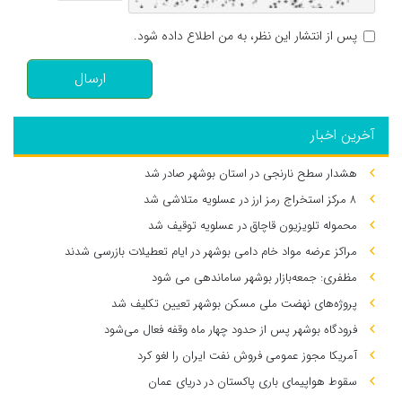
پس از انتشار این نظر، به من اطلاع داده شود.
ارسال
آخرین اخبار
هشدار سطح نارنجی در استان بوشهر صادر شد
۸ مرکز استخراج رمز ارز در عسلویه متلاشی شد
محموله تلویزیون قاچاق در عسلویه توقیف شد
مراکز عرضه مواد خام دامی بوشهر در ایام تعطیلات بازرسی شدند
مظفری: جمعه‌بازار بوشهر ساماندهی می‌ شود
پروژه‌های نهضت ملی مسکن بوشهر تعیین تکلیف شد
فرودگاه بوشهر پس از حدود چهار ماه وقفه فعال می‌شود
آمریکا مجوز عمومی فروش نفت ایران را لغو کرد
سقوط هواپیمای باری پاکستان در دریای عمان