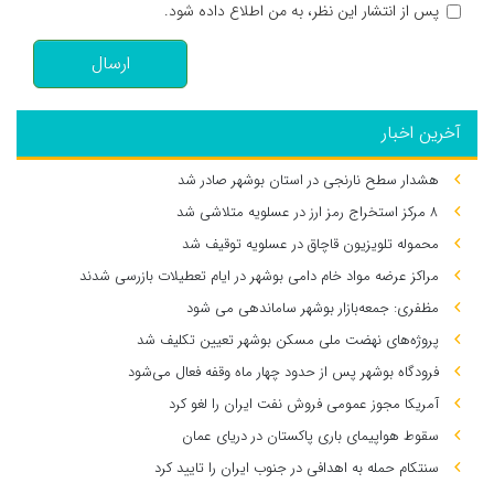
پس از انتشار این نظر، به من اطلاع داده شود.
ارسال
آخرین اخبار
هشدار سطح نارنجی در استان بوشهر صادر شد
۸ مرکز استخراج رمز ارز در عسلویه متلاشی شد
محموله تلویزیون قاچاق در عسلویه توقیف شد
مراکز عرضه مواد خام دامی بوشهر در ایام تعطیلات بازرسی شدند
مظفری: جمعه‌بازار بوشهر ساماندهی می‌ شود
پروژه‌های نهضت ملی مسکن بوشهر تعیین تکلیف شد
فرودگاه بوشهر پس از حدود چهار ماه وقفه فعال می‌شود
آمریکا مجوز عمومی فروش نفت ایران را لغو کرد
سقوط هواپیمای باری پاکستان در دریای عمان
سنتکام حمله به اهدافی در جنوب ایران را تایید کرد