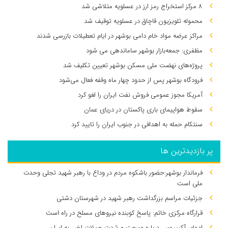
۸ مرکز استخراج رمز ارز در عسلویه متلاشی شد
محموله تلویزیون قاچاق در عسلویه توقیف شد
مراکز عرضه مواد خام دامی بوشهر در ایام تعطیلات بازرسی شدند
مظفری: جمعه‌بازار بوشهر ساماندهی می‌ شود
پروژه‌های نهضت ملی مسکن بوشهر تعیین تکلیف شد
فرودگاه بوشهر پس از حدود چهار ماه وقفه فعال می‌شود
آمریکا مجوز عمومی فروش نفت ایران را لغو کرد
سقوط هواپیمای باری پاکستان در دریای عمان
سنتکام حمله به اهدافی در جنوب ایران را تایید کرد
پر بازدیدترین ها
فرماندار بوشهر:حضور باشکوه مردم در وداع با رهبر شهید تجلی وحدت
ملی است
جزئیات مراسم بزرگداشت رهبر شهید در شهرستان دشتی
قرارگاه مرکزی خاتم: پاسخ کوبنده نیروهای مسلح در راه است
ادعای آکسیوس درباره وسعت و شدت حملات اخیر به ایران