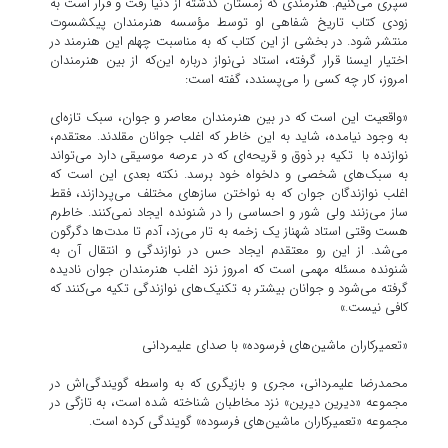
سپری می‌کنیم. هنرمندی که زمستان گذشته از دنیا رفت و قرار است به
زودی کتاب تاریخ شفاهی او توسط مؤسسه هنرمندان پیکشسوت
منتشر ‌شود. در بخشی از این کتاب که به مناسبت چهلم این هنرمند در
اختیار ایسنا قرار گرفته، استاد نی‌نواز درباره این‌که از بین هنرمندان
امروز، کار چه کسی را می‌پسندد، گفته است:
«واقعیت این است که در بین هنرمندان معاصر و جوان، سبک تازه‌ای
به وجود نیامده، شاید به این خاطر که اغلب جوانان مقلدند. معتقدم،
نوازنده با تکیه بر ذوق و قریحه‌ای که در عرصه موسیقی دارد می‌تواند
به سبک‌های شخصی و دلخواه خود برسد. نکته بعدی این است که
اغلب نوازندگان جوان که به نواختن سازهای مختلف می‌پردازند، فقط
ساز می‌زنند ولی شور و احساسی را در شنونده ایجاد نمی‌کنند. خاطرم
هست وقتی استاد شهناز یک زخمه به تار می‌زد، آدم تا مدت‌ها دگرگون
می‌شد. از این رو معتقدم ایجاد حس در نوازندگی و انتقال آن به
شنونده مسئله مهمی است که امروز نزد اغلب هنرمندان جوان نادیده
گرفته می‌شود و جوانان بیشتر به تکنیک‌های نوازندگی تکیه می‌کنند که
کافی نیست.»
«تعمیرکاران ماشین‌های فرسوده» با صدای علیمردانی
محمدرضا علیمردانی، مجری و بازیگری که به واسطه گویندگی‌اش در
مجموعه «دیرین دیرین» نزد مخاطبان شناخته شده است، به تازگی در
مجموعه «تعمیرکاران ماشین‌های فرسوده» گویندگی کرده است.