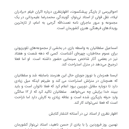
احوالپرسی از بازیگر پیشکسوت، اظهارنظری درباره اکران فیلم «برادران
لیلا»، نقل قولی از استاد نی‌نواز، گویندگی محمدرضا علیمردانی در یک
مجموعه و مرور ماجرای نامه نعمت‌الله گرجی به امام، از تازه‌ترین
رویدادهای فرهنگی هنری کشورمان است.
اسماعیل سلطانیان به واسطه بازی در بخشی از مجموعه‌های تلویزیونی
برای عموم مخاطبان، چهره‌ای آشناست. کسی که دهه شصت و هفتاد
نیز در بعضی آثار شاخص سینمایی حضور داشته است. او اما فعلا
ترجیح می‌دهد در منزل استراحت کند.
ایسنا همزمان با نوروز جویای حال این هنرمند باسابقه شد و سلطانیان
که همچنان در منزلش استراحت می کند و علیرغم اینکه میل زیادی
دارد تا دوباره مقابل دوربین برود اعلام کرد که فعلا ناتوان است و باید
ببیند خدا برایش چه می‌خواهد. سلطانیان تاکید کرد که از ۱۲ سالگی
وارد حرفه بازیگری شده است و علاقه زیادی به کارش دارد اما ناراحت
است که فعلا نمی‌تواند کار کند.
اظهار نظری از استاد نی در آستانه انتشار کتابش
نهمین روز فروردین را با یادی از حسن ناهید، استاد نی‌نواز کشورمان