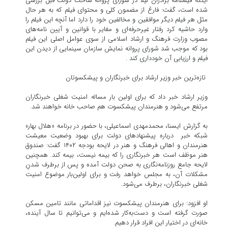
اینکه فیلمنامه برادران لیلا در شورای پروانه ساخت دولت قبل بررسی
شده است، گفت: فارغ از مضمون کلی و محتوای فیلم که به هر حال
مثل هر فیلم دیگر موافقین و مخالفین خود را دارد اما آنچه این فیلم را
وارد حاشیه کرد رفتار غیرحرفه‌ای و مغایر با قوانین و آیین نامه‌های
مصوب وزارت فرهنگ و ارشاد اسلامی از سوی عوامل اصلی این فیلم
بود که موجب شد شورای پروانه نمایش سازمان سینمایی از دیدن این
فیلم و ارزیابی آن خودداری کند .
تازه‌ترین خبر وزیر ارشاد برای خبرنگاران و پیشکسوتان
وزیر ارشاد خبر داد که برای اولین بار مساله امنیت شغلی خبرنگاران
مرتفع می‌شود و هنرمندان پیشکسوت هم صاحب خانه خواهند شد.
به گزارش ایسنا، محمدمهدی اسماعیلی، با حضور در برنامه «هلال بهار»
شبکه خبر درباره‌ پیشنهادهای دولت برای بهبود وضعیت معیشت
هنرمندان و اهالی فرهنگ و هنر در لایحه بودجه ۱۴۰۲ گفت: صندوق
هنر موظف است هر خبرنگاری را که بیمه نیست، بیمه کند. همچنین
لایحه جامع روزنامه‌نگاری به صحن دولت آمده و پس از برطرف شدنِ
مشکلات آن، به مجلس خواهد رفت و برای اولین‌بار موضوع امنیت
شغلی خبرنگاران، برطرف می‌شود.
او افزود: برای هنرمندان پیشکسوت نیز اقداماتی مانند تامین مسکن
صورت گرفته است و دست‌به‌کار شده‌ایم و می‌توانیم تا سال آینده،
خانه‌ای در اختیار این افراد قرار دهیم.