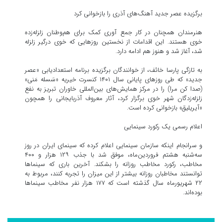
برگزیده عصر جدید آهنگ‌های آذری را بازخوانی کرد
هنرمندان همچنان در کار جمع آوری کمک برای هم‌وطنان زلزله‌زده
خوی هستند. این اقدامات از نخستین روزهایی که خوی درگیر زلزله
شد، آغاز شد و هنوز هم ادامه دارد.
به تازگی پارسا خائف، از خوانندگان برگزیده برنامه استعدادیابی «عصر
جدید» که طی روزهای پایانی سال ۱۴۰۱ کنسرت خیریه «سَسله مَنی»
(صدا کن مرا) را در مرکز همایش‌های بین‌المللی خاوران تبریز به نفع
زلزله‌زدگان شهر خوی برگزار کرد، آثار معروف آذربایجانی را همچون
«آیریلیق» بازخوانی کرده است.
اعلام رسمی یک رکورد سینمایی
و سرانجام اینکه سازمان سینمایی اعلام کرده که سینمای ایران در روز
سه‌شنبه هشتم فروردین‌ماه، موفق شد با جذب ۱۲۹ هزار و ۴۰۰
مخاطب، رکورد مخاطب روزانه را بشکند. آخرین باری که سینماها
توانستند مخاطبان روزانه بیشتر از این میزان را تجربه کنند، مربوط به
۲۲ شهریورماه سال گذشته است که ۱۷۷ هزار نفر مخاطب سینماها
بوده‌اند.