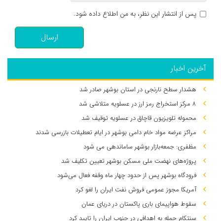
پس از انتشار این نظر، به من اطلاع داده شود.
ارسال
آخرین اخبار
هشدار سطح نارنجی در استان بوشهر صادر شد
۸ مرکز استخراج رمز ارز در عسلویه متلاشی شد
محموله تلویزیون قاچاق در عسلویه توقیف شد
مراکز عرضه مواد خام دامی بوشهر در ایام تعطیلات بازرسی شدند
مظفری: جمعه‌بازار بوشهر ساماندهی می‌ شود
پروژه‌های نهضت ملی مسکن بوشهر تعیین تکلیف شد
فرودگاه بوشهر پس از حدود چهار ماه وقفه فعال می‌شود
آمریکا مجوز عمومی فروش نفت ایران را لغو کرد
سقوط هواپیمای باری پاکستان در دریای عمان
سنتکام حمله به اهدافی در جنوب ایران را تایید کرد