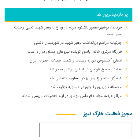
پر بازدیدترین ها
فرماندار بوشهر:حضور باشکوه مردم در وداع با رهبر شهید تجلی وحدت
ملی است
جزئیات مراسم بزرگداشت رهبر شهید در شهرستان دشتی
قرارگاه مرکزی خاتم: پاسخ کوبنده نیروهای مسلح در راه است
ادعای آکسیوس درباره وسعت و شدت حملات اخیر به ایران
هشدار سطح نارنجی در استان بوشهر صادر شد
۸ مرکز استخراج رمز ارز در عسلویه متلاشی شد
محموله تلویزیون قاچاق در عسلویه توقیف شد
مراکز عرضه مواد خام دامی بوشهر در ایام تعطیلات بازرسی شدند
مجوز فعالیت خارگ نیوز