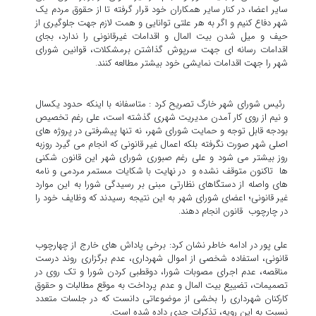
سایر اعضا، در کنار سایر همکاران خود قرار گرفته تا از حقوق مردم یک
شهر دفاع کنیم و اگر به هر علتی توانایی و همت لازم جهت جلوگیری از
حیف و میل شدن بیت المال و اقدامات غیرقانونی را ندارد، بجای
اقدامات رسانه ای جهت سرپوش گذاشتن برمشکلات، قوانین شورای
شهر را جهت اقدامات نمایشی خود بیشتر مطالعه کنند.
رئیس شورای شهر خارگ تصریح کرد : متاسفانه با اینکه حدود یکسال
و نیم از روی کار آمدن مدیریت شهری گذشته است، علی رغم تخصیص
بودجه قابل توجه و حمایت شورای شهر، نه تنها پیشرفتی در پروژه های
اصلی شهر صورت نگرفته بلکه اعمال غیر قانونی که انجام می گیرد روزبه
روز بیشتر می شود و علی رغم صبوری شورای شهر این قانون شکنی
ها تاکنون متوقف نشده و در نهایت با شکایات مستمر مردمی و نامه
های واصله از دستگاهای نظارتی مبنی بر رسیدگی شورا به این موارد
غیر قانونی؛ اعضای شورای شهر به این نتیجه رسیدند که وظایف خود را
در چارچوب قانون انجام دهند.
علی پور در ادامه خاطر نشان کرد: برخی پاداش های خارج از چهارچوب
قانونی، استفاده شخصی از اموال شهرداری، عدم برگزاری روند درست
مناقصه، عدم اجرای مصوبات شورا، دوقطبی کردن شورا و تک روی در
تصمیمات، تضییع بیت المال و عدم پرداخت به موقع مطالبات و حقوق
کارکنان شهرداری را بخشی از موضوعاتی دانست که در جلسات متعدد
نسبت به این رویه، تذکرات جدی داده شده است.