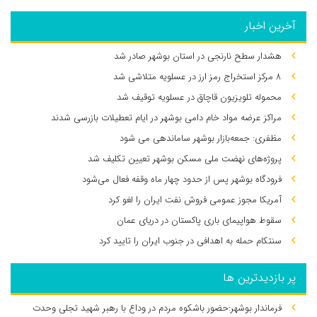
آخرین اخبار
هشدار سطح نارنجی در استان بوشهر صادر شد
۸ مرکز استخراج رمز ارز در عسلویه متلاشی شد
محموله تلویزیون قاچاق در عسلویه توقیف شد
مراکز عرضه مواد خام دامی بوشهر در ایام تعطیلات بازرسی شدند
مظفری: جمعه‌بازار بوشهر ساماندهی می‌ شود
پروژه‌های نهضت ملی مسکن بوشهر تعیین تکلیف شد
فرودگاه بوشهر پس از حدود چهار ماه وقفه فعال می‌شود
آمریکا مجوز عمومی فروش نفت ایران را لغو کرد
سقوط هواپیمای باری پاکستان در دریای عمان
سنتکام حمله به اهدافی در جنوب ایران را تایید کرد
پر بازدیدترین ها
فرماندار بوشهر:حضور باشکوه مردم در وداع با رهبر شهید تجلی وحدت