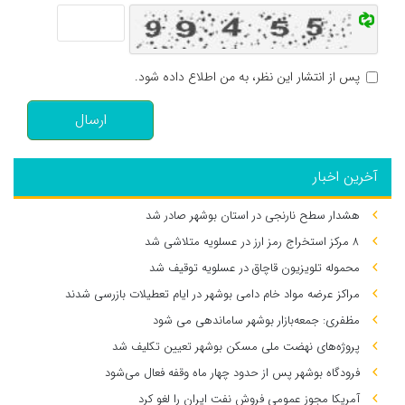
پس از انتشار این نظر، به من اطلاع داده شود.
ارسال
آخرین اخبار
هشدار سطح نارنجی در استان بوشهر صادر شد
۸ مرکز استخراج رمز ارز در عسلویه متلاشی شد
محموله تلویزیون قاچاق در عسلویه توقیف شد
مراکز عرضه مواد خام دامی بوشهر در ایام تعطیلات بازرسی شدند
مظفری: جمعه‌بازار بوشهر ساماندهی می‌ شود
پروژه‌های نهضت ملی مسکن بوشهر تعیین تکلیف شد
فرودگاه بوشهر پس از حدود چهار ماه وقفه فعال می‌شود
آمریکا مجوز عمومی فروش نفت ایران را لغو کرد