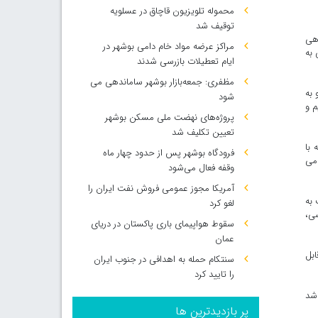
محموله تلویزیون قاچاق در عسلویه
توقیف شد
اهی
مراکز عرضه مواد خام دامی بوشهر در
 به
ایام تعطیلات بازرسی شدند
مظفری: جمعه‌بازار بوشهر ساماندهی می‌
 به
شود
م و
پروژه‌های نهضت ملی مسکن بوشهر
تعیین تکلیف شد
با
فرودگاه بوشهر پس از حدود چهار ماه
 می
وقفه فعال می‌شود
آمریکا مجوز عمومی فروش نفت ایران را
 به
لغو کرد
سی،
سقوط هواپیمای باری پاکستان در دریای
عمان
ابل
سنتکام حمله به اهدافی در جنوب ایران
را تایید کرد
 شد
پر بازدیدترین ها