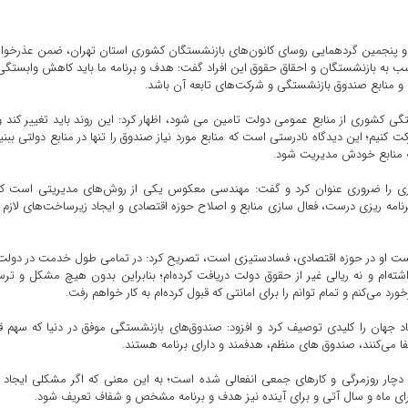
و پنجمین گردهمایی روسای کانون‌های بازنشستگان کشوری استان تهران، ضمن عذرخو
ب به بازنشستگان و احقاق حقوق این افراد گفت: هدف و برنامه ما باید کاهش وابستگی
و منابع صندوق بازنشستگی و شرکت‌های تابعه آن باشد.
فعلی صندوق بازنشستگی کشوری از منابع عمومی دولت تامین می شود، اظهار کرد: این روند باید تغییر کند و
یم؛ این دیدگاه نادرستی است که منابع مورد نیاز صندوق را تنها در منابع دولتی ببنی
ه منابع خودش مدیریت شود.
 را ضروری عنوان کرد و گفت: مهندسی معکوس یکی از روش‌های مدیریتی است که 
برنامه ریزی درست، فعال سازی منابع و اصلاح حوزه اقتصادی و ایجاد زیرساخت‌های لازم
ت او در حوزه اقتصادی، فسادستیزی است، تصریح کرد: در تمامی طول خدمت در دولت
شته‌ام و نه ریالی غیر از حقوق دولت دریافت کرده‌ام؛ بنابراین بدون هیچ مشکل و تر
 می‌کنم و تمام توانم را برای امانتی که قبول کرده‌ام به کار خواهم رفت.
جهان را کلیدی توصیف کرد و افزود: صندوق‌های بازنشستگی موفق در دنیا که سهم ق
 می‌کنند، صندوق های منظم، هدفمند و دارای برنامه هستند.
 دچار روزمرگی و کارهای جمعی انفعالی شده است؛ به این معنی که اگر مشکلی ایجاد
برای ماه و سال آتی و برای آینده نیز هدف و برنامه مشخص و شفاف تعریف شود.