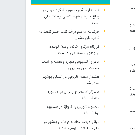
فت:
فرماندار بوشهر:حضور باشکوه مردم در
وداع با رهبر شهید تجلی وحدت ملی
است
د و
فتم
جزئیات مراسم بزرگداشت رهبر شهید در
شهرستان دشتی
قرارگاه مرکزی خاتم: پاسخ کوبنده
 از
نیروهای مسلح در راه است
ادعای آکسیوس درباره وسعت و شدت
 در
حملات اخیر به ایران
قاد
هشدار سطح نارنجی در استان بوشهر
صادر شد
ل و
۸ مرکز استخراج رمز ارز در عسلویه
یزی
متلاشی شد
محموله تلویزیون قاچاق در عسلویه
رست
توقیف شد
مراکز عرضه مواد خام دامی بوشهر در
رست
ایام تعطیلات بازرسی شدند