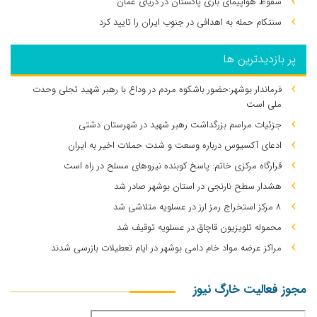
سقوط هواپیمای باری پاکستان در دریای عمان
سنتکام حمله به اهدافی در جنوب ایران را تایید کرد
پر بازدیدترین ها
فرماندار بوشهر:حضور باشکوه مردم در وداع با رهبر شهید تجلی وحدت
ملی است
جزئیات مراسم بزرگداشت رهبر شهید در شهرستان دشتی
ادعای آکسیوس درباره وسعت و شدت حملات اخیر به ایران
قرارگاه مرکزی خاتم: پاسخ کوبنده نیروهای مسلح در راه است
هشدار سطح نارنجی در استان بوشهر صادر شد
۸ مرکز استخراج رمز ارز در عسلویه متلاشی شد
محموله تلویزیون قاچاق در عسلویه توقیف شد
مراکز عرضه مواد خام دامی بوشهر در ایام تعطیلات بازرسی شدند
مجوز فعالیت خارگ نیوز