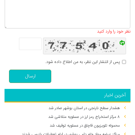
تعداد کاراکتر باقیمانده
:
500
نظر خود را وارد کنید
پس از انتشار این نظر، به من اطلاع داده شود.
ارسال
آخرین اخبار
هشدار سطح نارنجی در استان بوشهر صادر شد
۸ مرکز استخراج رمز ارز در عسلویه متلاشی شد
محموله تلویزیون قاچاق در عسلویه توقیف شد
مراکز عرضه مواد خام دامی بوشهر در ایام تعطیلات بازرسی شدند