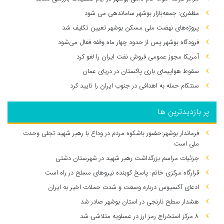
مظفری: جمعه‌بازار بوشهر ساماندهی می‌ شود
پروژه‌های نهضت ملی مسکن بوشهر تعیین تکلیف شد
فرودگاه بوشهر پس از حدود چهار ماه وقفه فعال می‌شود
آمریکا مجوز عمومی فروش نفت ایران را لغو کرد
سقوط هواپیمای باری پاکستان در دریای عمان
سنتکام حمله به اهدافی در جنوب ایران را تایید کرد
پر بازدیدترین ها
فرماندار بوشهر:حضور باشکوه مردم در وداع با رهبر شهید تجلی وحدت
ملی است
جزئیات مراسم بزرگداشت رهبر شهید در شهرستان دشتی
قرارگاه مرکزی خاتم: پاسخ کوبنده نیروهای مسلح در راه است
ادعای آکسیوس درباره وسعت و شدت حملات اخیر به ایران
هشدار سطح نارنجی در استان بوشهر صادر شد
۸ مرکز استخراج رمز ارز در عسلویه متلاشی شد