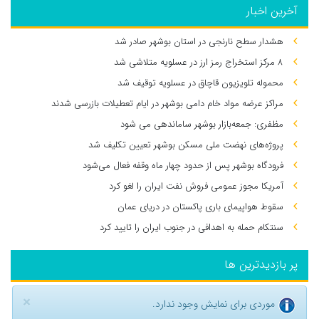
آخرین اخبار
هشدار سطح نارنجی در استان بوشهر صادر شد
۸ مرکز استخراج رمز ارز در عسلویه متلاشی شد
محموله تلویزیون قاچاق در عسلویه توقیف شد
مراکز عرضه مواد خام دامی بوشهر در ایام تعطیلات بازرسی شدند
مظفری: جمعه‌بازار بوشهر ساماندهی می‌ شود
پروژه‌های نهضت ملی مسکن بوشهر تعیین تکلیف شد
فرودگاه بوشهر پس از حدود چهار ماه وقفه فعال می‌شود
آمریکا مجوز عمومی فروش نفت ایران را لغو کرد
سقوط هواپیمای باری پاکستان در دریای عمان
سنتکام حمله به اهدافی در جنوب ایران را تایید کرد
پر بازدیدترین ها
×
موردی برای نمایش وجود ندارد.