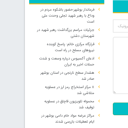
فرماندار بوشهر:حضور باشکوه مردم در
وداع با رهبر شهید تجلی وحدت ملی
است
جزئیات مراسم بزرگداشت رهبر شهید در
شهرستان دشتی
قرارگاه مرکزی خاتم: پاسخ کوبنده
نیروهای مسلح در راه است
ادعای آکسیوس درباره وسعت و شدت
حملات اخیر به ایران
هشدار سطح نارنجی در استان بوشهر
صادر شد
۸ مرکز استخراج رمز ارز در عسلویه
500
متلاشی شد
محموله تلویزیون قاچاق در عسلویه
توقیف شد
مراکز عرضه مواد خام دامی بوشهر در
ایام تعطیلات بازرسی شدند