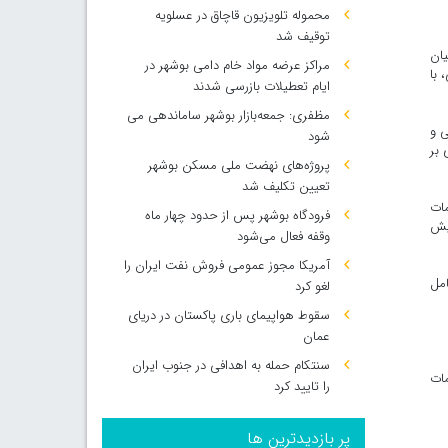
محموله تلویزیون قاچاق در عسلویه
توقیف شد
یان
مراکز عرضه مواد خام دامی بوشهر در
 با
ایام تعطیلات بازرسی شدند
مظفری: جمعه‌بازار بوشهر ساماندهی می‌
ی و
شود
 بر
پروژه‌های نهضت ملی مسکن بوشهر
تعیین تکلیف شد
مات
فرودگاه بوشهر پس از حدود چهار ماه
ایش
وقفه فعال می‌شود
آمریکا مجوز عمومی فروش نفت ایران را
 هستند و تعداد ۱۶ دانشگاه شامل
لغو کرد
سقوط هواپیمای باری پاکستان در دریای
عمان
سنتکام حمله به اهدافی در جنوب ایران
مات
را تایید کرد
پر بازدیدترین ها