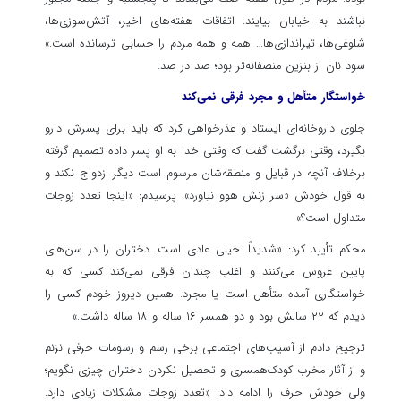
نباشند به خیابان بیایند. اتفاقات هفته‌های اخیر، آتش‌سوزی‌ها،
شلوغی‌ها، تیراندازی‌ها… همه و همه مردم را حسابی ترسانده است.»
سود نان از بنزین منصفانه‌تر بود؛ صد در صد.
خواستگار متأهل و مجرد فرقی نمی‌کند
جلوی داروخانه‌ای ایستاد و عذرخواهی کرد که باید برای پسرش دارو
بگیرد، وقتی برگشت گفت که وقتی خدا به او پسر داده تصمیم گرفته
برخلاف آنچه در قبایل و منطقه‌شان مرسوم است دیگر ازدواج نکند و
به قول خودش «سر زنش هوو نیاورد». پرسیدم: «اینجا تعدد زوجات
متداول است؟»
محکم تأیید کرد: «شدیداً. خیلی عادی است. دختران را در سن‌های
پایین عروس می‌کنند و اغلب چندان فرقی نمی‌کند کسی که به
خواستگاری آمده متأهل است یا مجرد. همین دیروز خودم کسی را
دیدم که ۲۲ سالش بود و دو همسر ۱۶ ساله و ۱۸ ساله داشت.»
ترجیح دادم از آسیب‌های اجتماعی برخی رسم و رسومات حرفی نزنم
و از آثار مخرب کودک‌همسری و تحصیل نکردن دختران چیزی نگویم؛
ولی خودش حرف را ادامه داد: «تعدد زوجات مشکلات زیادی دارد.