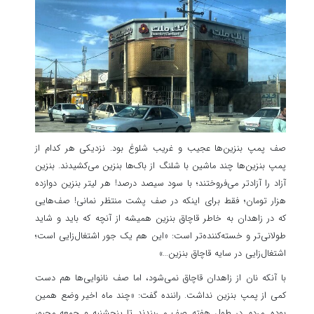
صف پمپ بنزین‌ها عجیب و غریب شلوغ بود. نزدیکی هر کدام از
پمپ بنزین‌ها چند ماشین با شلنگ از باک‌ها بنزین می‌کشیدند. بنزین
آزاد را آزادتر می‌فروختند؛ با سود سیصد درصد! هر لیتر بنزین دوازده
هزار تومان؛ فقط برای اینکه در صف پشت منتظر نمانی! صف‌هایی
که در زاهدان به خاطر قاچاق بنزین همیشه از آنچه که باید و شاید
طولانی‌تر و خسته‌کننده‌تر است: «این هم یک جور اشتغال‌زایی است؛
اشتغال‌زایی در سایه قاچاق بنزین…»
با آنکه نان از زاهدان قاچاق نمی‌شود، اما صف نانوایی‌ها هم دست
کمی از پمپ بنزین نداشت. راننده گفت: «چند ماه اخیر وضع همین
بوده. مردم در طول هفته صف می‌بندند تا پنجشنبه و جمعه مجبور