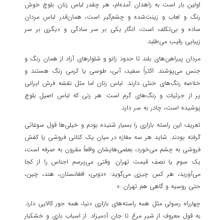
اولین بار است به زاهدان آمده‌ام، هر چقدر لباس زنان بلوچ خوش
رنگ و لعاب و زینت‌شده و چشم‌گیر است، همان‌قدر لباس مردان
ساده و بی‌تکلف است، انگار یکی بر سر سادگی و دیگری بر سر
زیبایی رقیب می‌طلبد.
مردان پیراهن‌های بلند تا حدود زانو و شلوارهای آزاد از همان رنگ و
جنس می‌پوشند. اکثراً سفید، آبی، طوسی یا کرمی رنگ هستند و
خلاصه رنگ‌های خنثی دارند. لباس زنان اما مثل نقشه فرش ایرانی
پر از جزئیات و رنگ‌های گرم است. هر زنی که لباس اصیل بلوچ
پوشیده است، چادر به سر دارد.
تعریف این راسته بازاری را بسیار شنیده بودم و خیلی‌ها قول سوغاتی
گرفته بودند. شاید هر سه مغازه در میان یک کتانی فروشی یا کفش
فروشی به چشم می‌خورد، بعضی‌هایشان واقعاً مقرون به صرفه است،
یک سوم یا نصف قیمت تهران. وقتی می‌پرسم اجناس را از کجا
می‌آورید، هر کس چیزی می‌گوید: «دوبی، افغانستان، هند، چین،
حتی روسیه و گاهی هم تهران…»
چهارراه رسولی مثل همه راسته‌های بازاری دنیا، همه جور کالایی دارد.
به قول معروف از شیر مرغ تا جان آدمیزاد. از اسباب بازی و خشکبار