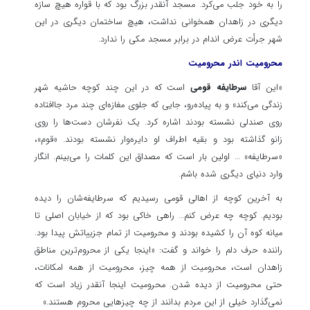
را به خود جلب می‌کرد. مسجد آنقدر بزرگ بود که با قواره هیچ سازه
دیگری در زاهدان همخوانی نداشت، هیچ ساختمان دیگری در این
شهر جرأت عرض اندام در برابر مسجد مکی را ندارد.
محرومیت اندر محرومیت
«این آقا
سرطایفه قومی
است که در این چند کوچه حاشیه شهر
زندگی می‌کند» و به پیاده‌رو، جایی که جلوی مغازه‌ای چند مرد جاافتاده
روی صندلی نشسته بودند اشاره کرد. یک نفرشان دست‌ها را روی
زانو گذاشته بود و بقیه اطراف او دایره‌وار نشسته بودند. «قوم»،
«سرطایفه» … اولین بار است که مصداق این کلمات را می‌بینم. انگار
وارد دنیای دیگری شده باشم.
به آخرین کوچه از اهالی قومی رسیدیم که سرطایفه‌شان را دیده
بودیم. کوچه چه عرض کنم… راهی خاکی بود که از خیابان اصلی تا
میانه کوه آن را کشیده بودند و محرومیت از تمام جزییاتش پیدا بود.
راننده حرف دلم را خواند و گفت: «اینجا یکی از محروم‌ترین مناطق
زاهدان است، محرومیت از همه چیز، محرومیت از همه امکانات،
حتی محرومیت از دیده شدن. محرومیت اینجا آنقدر زیاد است که
نمی‌گذارد خیلی از این مردم بدانند از چه چیزهایی محروم هستند.»