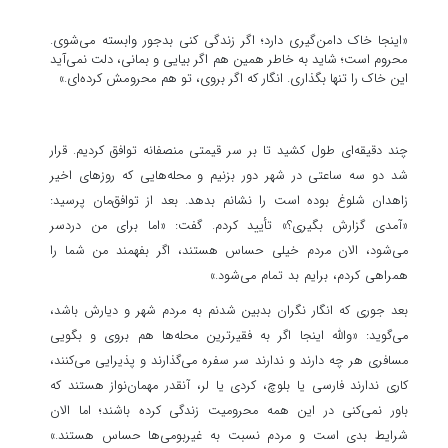
«اینجا خاک دامن‌گیری دارد؛ اگر زندگی کنی بدجور وابسته می‌شوی.
محروم است؛ شاید به خاطر همین هم اگر بیایی و بمانی، دلت نمی‌آید
این خاک را تنها بگذاری. انگار که اگر بروی، تو هم محرومش کرده‌ای.»
چند دقیقه‌ای طول کشید تا بر سر قیمتی منصفانه توافق کردیم. قرار
شد دو سه ساعتی در شهر دور بزنیم و محله‌هایی که روزهای اخیر
زاهدان شلوغ بوده است را نشانم بدهد. بعد از توافق‌مان پرسید:
«آمدی گزارش بگیری؟» تأیید کردم. گفت: «اما برای من دردسر
می‌شود، الان مردم خیلی حساس هستند، اگر بفهمند من شما را
همراهی کردم، برایم بد تمام می‌شود.»
بعد جوری که انگار نگران بدبین شدنم به مردم شهر و دیارش باشد،
می‌گوید: «والله اینجا اگر به فقیرترین محله‌ها هم بروی و بگویی
مسافری هر چه دارند و ندارند سر سفره می‌گذارند و پذیرایی می‌کنند،
کاری ندارند فارسی یا بلوچ، کردی یا لر، آنقدر مهمان‌نواز هستند که
باور نمی‌کنی در این همه محرومیت زندگی کرده باشند؛ اما الان
شرایط بدی است و مردم نسبت به غیربومی‌ها حساس هستند.»