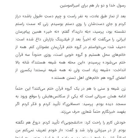
رسول خدا و دو بار هم برای امیرالمومنین.
بعد از نماز طبق عادت، به نفر راست و چپم دستِ «قبول باشد» دراز
کردم و جای دست‌شان را روی دستم بوسیدم. زنی که سمت راستم
نشسته بود، پرسید، «بله دارید؟» گفتم: «نه خیر.» همین پیام‌رسان
ایرانی را می‌گفت که اخیراً بعد از فیلترینگ بازارش داغ شده است:
«حیف شد؛ می‌خواستم در گروه ختم قرآن‌مان عضوتان کنم. همه از
خانم‌های محل هستیم و گروه خوبی است، روزی حدوداً سه قرآن
ختم می‌شود.» پرسیدم: «این محله همه شیعه هستند؟» شانه بالا
انداخت: «شیعه زیاد است ولی نه همه شیعه نیستند! یکسری از
اعضای گروه هم خانم‌های اهل تسنن هستند.»
زن شیعه و سنی با هم در یک گروه قرآن ختم می‌کنند؟ این حتماً
ادامه همان سریالی است که یکی از سکانس‌هایش را موقع ورود به
مسجد دیده بودم. پرسید: «مسافری؟» تأیید کردم و فکر کردم اگر
بفهمد خبرنگارم حتماً شعاری حرف می‌زند.
خودش کارم را راحت کرد: «دانشجویی؟» تأیید کردم. دروغ هم نگفته
بودم. از در میزبانی وارد شد و گفت: «از خودم تعریف نمی‌کنم من
اصالتاً زابلی یا بلوچ نیستم پدر و مادرم از خراسان جنوبی به اینجا