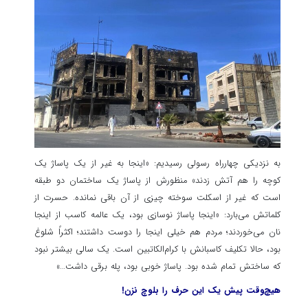
به نزدیکی چهارراه رسولی رسیدیم: «اینجا به غیر از یک پاساژ یک
کوچه را هم آتش زدند» منظورش از پاساژ یک ساختمان دو طبقه
است که غیر از اسکلت سوخته چیزی از آن باقی نمانده. حسرت از
کلماتش می‌بارد: «اینجا پاساژ نوسازی بود، یک عالمه کاسب از اینجا
نان می‌خوردند؛ مردم هم خیلی اینجا را دوست داشتند؛ اکثراً شلوغ
بود، حالا تکلیف کاسبانش با کرام‌الکاتبین است. یک سالی بیشتر نبود
که ساختش تمام شده بود. پاساژ خوبی بود، پله برقی داشت…»
هیچ‌وقت پیش یک این حرف را بلوچ نزن!