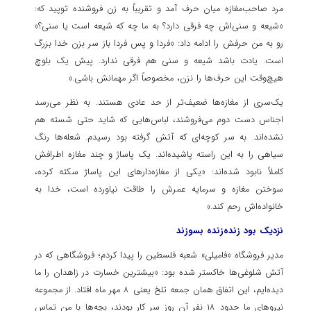
مرد صاحب‌مغازه میان حرف آمد و تقریباً به زن فروشنده توپید که:
«شیعه و سنی‌اش چه فرقی دارد؟ به ما چه که شیعه است یا سنی؟»
رو به من حرفش را ادامه داد: «فردا و پس فردا باز سر بزن خدا بزرگ
است. یادت باشد شیعه و سنی هم فرقی ندارد. پیش یک بلوچ
هیچ‌وقت این حرف‌ها را نزن، مخصوصاً اگر مهمانش باشی.»
یک‌سری از مغازه‌ها ضعیف‌تر از حد عادی هستند. به نظر می‌رسد
اجناس دست دوم می‌فروشند، لباس‌هایی که شاید حتی شسته هم
نشده‌اند. به سر کوچه‌ای که آتش گرفته بود رسیدم. شعله‌ها رنگ
سیاهی را به این راسته پاشیده‌اند. یک پاساژ و چند مغازه اطرافش
کاملاً نابود شده‌اند: «یکی از مغازه‌دارهای این پاساژ سکته کرده،
سوختن مغازه و سرمایه عمرش را طاقت نیاورده است، خدا به
خانواده‌اش رحم کند.»
نزدیک بود زنده‌زنده بسوزند
مدیر فروشگاه «فامیلی» شعبه فلسطین را پیدا کردم؛ فروشگاهی که در
آتش شلوغی‌ها خاکستر شده بود: «بیشترین خسارت در زاهدان را ما
دیده‌ایم، این اتفاق همان جمعه تلخ یعنی ۸ مهر ماه افتاد. از مجموعه
نیروهای ما حدود ۱۸ نفر آن روز سر کار بودند، بچه‌ها با من تماس