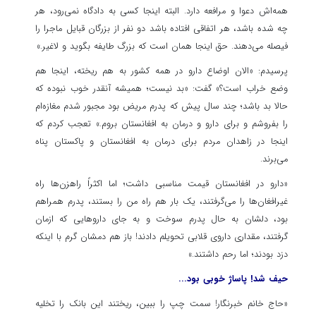
همه‌اش دعوا و مرافعه دارد. البته اینجا کسی به دادگاه نمی‌رود، هر
چه شده باشد، هر اتفاقی افتاده باشد دو نفر از بزرگان قبایل ماجرا را
فیصله می‌دهند. حق اینجا همان است که بزرگ طایفه بگوید و لاغیر.»
پرسیدم: «الان اوضاع دارو در همه کشور به هم ریخته، اینجا هم
وضع خراب است؟» گفت: «بد نیست؛ همیشه آنقدر خوب نبوده که
حالا بد باشد؛ چند سال پیش که پدرم مریض بود مجبور شدم مغازه‌ام
را بفروشم و برای دارو و درمان به افغانستان بروم.» تعجب کردم که
اینجا در زاهدان مردم برای درمان به افغانستان و پاکستان پناه
می‌برند.
«دارو در افغانستان قیمت مناسبی داشت؛ اما اکثراً راهزن‌ها راه
غیرافغان‌ها را می‌گرفتند، یک بار هم راه من را بستند، پدرم همراهم
بود، دلشان به حال پدرم سوخت و به جای داروهایی که ازمان
گرفتند، مقداری داروی قلابی تحویلم دادند! باز هم دمشان گرم با اینکه
دزد بودند؛ اما رحم داشتند.»
حیف شد! پاساژ خوبی بود...
«حاج خانم خبرنگار! سمت چپ را ببین، ریختند این بانک را تخلیه