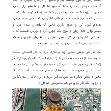
آمده‌اند؛ خودم اینجا به دنیا آمده‌ام، اما فارس هستم. ولی خب؛
همین‌جا بزرگ شدم، همین‌جا درس خواندم، ازدواج کردم، مادر شدم،
شاغل شدم، من خودم اینجا مهمانم؛ اما از من که عمری اینجا مهمان
بوده‌ام قبول کن و هیچ نگران نباش که زاهدان مردم عزیز و
مهمان‌نوازی دارد. زابلی و بلوچ یک جوری گرم و مهربان هستند که تا
عمر داری فراموش نمی‌کنی، سفره سنی و شیعه برای هم پهن است.
البته خودت می‌دانی، خوب و بد همه جا هست.»
یک نفر نان روغنی محلی آورد و تعارف کرد. به قدر فاتحه‌ای ساکت
شدیم. بعد از فاتحه حرف آخر را زد: «اینجا خاک دامن‌گیری دارد؛ اگر
زندگی کنی بدجور وابسته خودش و مردمش می‌شوی. اینجا محروم
است خیلی محروم شاید به خاطر همین محرومیت است که اگر
بیایی و بمانی دیگر دلت نمی‌آید این مردم و این خاک را تنها بگذاری
و بروی. انگار اگر بروی تو هم محرومش کرده‌ای.»