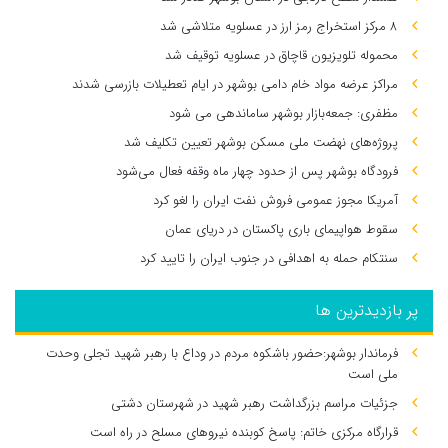
۸ مرکز استخراج رمز ارز در عسلویه متلاشی شد
محموله تلویزیون قاچاق در عسلویه توقیف شد
مراکز عرضه مواد خام دامی بوشهر در ایام تعطیلات بازرسی شدند
مظفری: جمعه‌بازار بوشهر ساماندهی می‌ شود
پروژه‌های نهضت ملی مسکن بوشهر تعیین تکلیف شد
فرودگاه بوشهر پس از حدود چهار ماه وقفه فعال می‌شود
آمریکا مجوز عمومی فروش نفت ایران را لغو کرد
سقوط هواپیمای باری پاکستان در دریای عمان
سنتکام حمله به اهدافی در جنوب ایران را تایید کرد
پر بازدیدترین ها
فرماندار بوشهر:حضور باشکوه مردم در وداع با رهبر شهید تجلی وحدت
ملی است
جزئیات مراسم بزرگداشت رهبر شهید در شهرستان دشتی
قرارگاه مرکزی خاتم: پاسخ کوبنده نیروهای مسلح در راه است