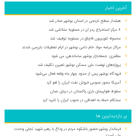
آخرین اخبار
هشدار سطح نارنجی در استان بوشهر صادر شد
۸ مرکز استخراج رمز ارز در عسلویه متلاشی شد
محموله تلویزیون قاچاق در عسلویه توقیف شد
مراکز عرضه مواد خام دامی بوشهر در ایام تعطیلات بازرسی شدند
مظفری: جمعه‌بازار بوشهر ساماندهی می‌ شود
پروژه‌های نهضت ملی مسکن بوشهر تعیین تکلیف شد
فرودگاه بوشهر پس از حدود چهار ماه وقفه فعال می‌شود
آمریکا مجوز عمومی فروش نفت ایران را لغو کرد
سقوط هواپیمای باری پاکستان در دریای عمان
سنتکام حمله به اهدافی در جنوب ایران را تایید کرد
پر بازدیدترین ها
فرماندار بوشهر:حضور باشکوه مردم در وداع با رهبر شهید تجلی وحدت
ملی است