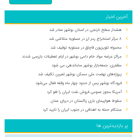
آخرین اخبار
هشدار سطح نارنجی در استان بوشهر صادر شد
۸ مرکز استخراج رمز ارز در عسلویه متلاشی شد
محموله تلویزیون قاچاق در عسلویه توقیف شد
مراکز عرضه مواد خام دامی بوشهر در ایام تعطیلات بازرسی شدند
مظفری: جمعه‌بازار بوشهر ساماندهی می‌ شود
پروژه‌های نهضت ملی مسکن بوشهر تعیین تکلیف شد
فرودگاه بوشهر پس از حدود چهار ماه وقفه فعال می‌شود
آمریکا مجوز عمومی فروش نفت ایران را لغو کرد
سقوط هواپیمای باری پاکستان در دریای عمان
سنتکام حمله به اهدافی در جنوب ایران را تایید کرد
پر بازدیدترین ها