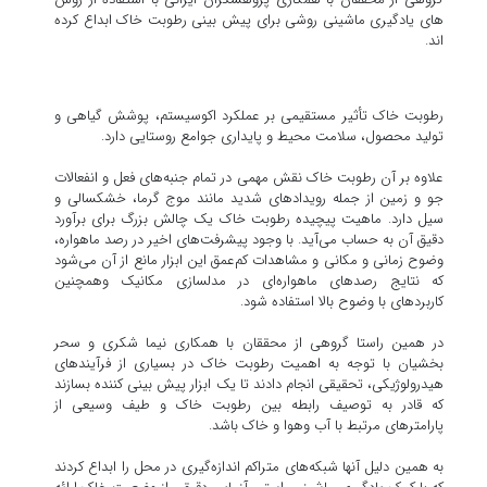
های یادگیری ماشینی روشی برای پیش بینی رطوبت خاک ابداع کرده
اند.
رطوبت خاک تأثیر مستقیمی بر عملکرد اکوسیستم، پوشش گیاهی و
تولید محصول، سلامت محیط و پایداری جوامع روستایی دارد.
علاوه بر آن رطوبت خاک نقش مهمی در تمام جنبه‌های فعل و انفعالات
جو و زمین از جمله رویدادهای شدید مانند موج گرما، خشکسالی و
سیل دارد. ماهیت پیچیده رطوبت خاک یک چالش بزرگ برای برآورد
دقیق آن به حساب می‌آید. با وجود پیشرفت‌های اخیر در رصد ماهواره،
وضوح زمانی و مکانی و مشاهدات کم‌عمق این ابزار مانع از آن می‌شود
که نتایج رصدهای ماهواره‌ای در مدلسازی مکانیک وهمچنین
کاربردهای با وضوح بالا استفاده شود.
در همین راستا گروهی از محققان با همکاری نیما شکری و سحر
بخشیان با توجه به اهمیت رطوبت خاک در بسیاری از فرآیندهای
هیدرولوژیکی، تحقیقی انجام دادند تا یک ابزار پیش بینی کننده بسازند
که قادر به توصیف رابطه بین رطوبت خاک و طیف وسیعی از
پارامترهای مرتبط با آب وهوا و خاک باشد.
به همین دلیل آنها شبکه‌های متراکم اندازه‌گیری در محل را ابداع کردند