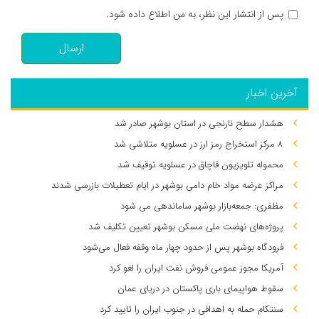
پس از انتشار این نظر، به من اطلاع داده شود.
ارسال
آخرین اخبار
هشدار سطح نارنجی در استان بوشهر صادر شد
۸ مرکز استخراج رمز ارز در عسلویه متلاشی شد
محموله تلویزیون قاچاق در عسلویه توقیف شد
مراکز عرضه مواد خام دامی بوشهر در ایام تعطیلات بازرسی شدند
مظفری: جمعه‌بازار بوشهر ساماندهی می‌ شود
پروژه‌های نهضت ملی مسکن بوشهر تعیین تکلیف شد
فرودگاه بوشهر پس از حدود چهار ماه وقفه فعال می‌شود
آمریکا مجوز عمومی فروش نفت ایران را لغو کرد
سقوط هواپیمای باری پاکستان در دریای عمان
سنتکام حمله به اهدافی در جنوب ایران را تایید کرد