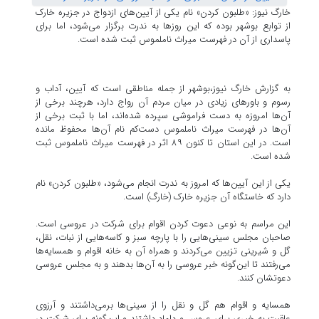
خارگ نیوز: «طلبون کردن» نام یکی از آیین‌های ازدواج در جزیره خارک
از توابع بوشهر بوده که این روزها به ندرت برگزار می‌شود، اما برای
پاسداری از آن در فهرست میراث ناملموس ثبت شده است.
به گزارش خارگ نیوز،بوشهر از جمله مناطقی است که آیین، آداب و
رسوم و باورهای زیادی در میان مردم آن رواج دارد، هرچند برخی از
آن‌ها امروزه به دست فراموشی سپرده شده‌اند، اما با ثبت برخی از
آن‌ها در فهرست میراث ناملموس دست‌کم نام آن‌ها محفوظ مانده
است. در این استان تا کنون ٨٩ اثر در فهرست میراث ناملموس ثبت
شده است.
یکی از این آیین‌ها که امروز به ندرت انجام می‌شود، «طلبون کردن» نام
دارد که خاستگاه آن جزیره خارک (خارگ) است.
این مراسم به نوعی دعوت کردن اقوام برای شرکت در عروسی است.
صاحبان مجلس سینی‌هایی را با پارچه سبز و کاسه‌هایی از نبات، نقل،
گل و شیرینی تزیین می‌کردند و همراه آن به خانه اقوام و همسایه‌ها
می‌رفتند تا این‌گونه خبر عروسی را به آن‌ها بدهند و به مجلس عروسی
دعوتشان کنند.
همسایه و اقوام هم گل و نقل را از سینی‌ها برمی‌داشتند و آرزوی
عاقبت به خیری برای عروس و داماد داشتند و این‌گونه برای شرکت در