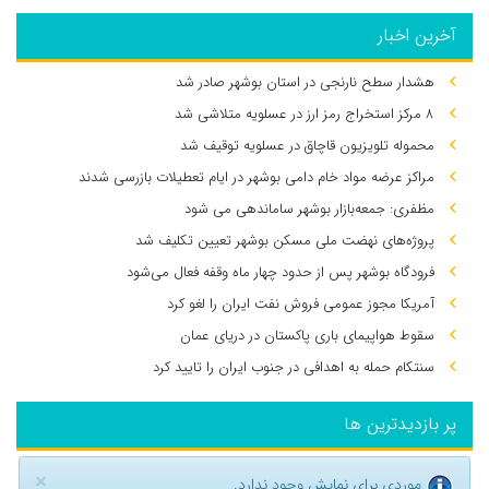
آخرین اخبار
هشدار سطح نارنجی در استان بوشهر صادر شد
۸ مرکز استخراج رمز ارز در عسلویه متلاشی شد
محموله تلویزیون قاچاق در عسلویه توقیف شد
مراکز عرضه مواد خام دامی بوشهر در ایام تعطیلات بازرسی شدند
مظفری: جمعه‌بازار بوشهر ساماندهی می‌ شود
پروژه‌های نهضت ملی مسکن بوشهر تعیین تکلیف شد
فرودگاه بوشهر پس از حدود چهار ماه وقفه فعال می‌شود
آمریکا مجوز عمومی فروش نفت ایران را لغو کرد
سقوط هواپیمای باری پاکستان در دریای عمان
سنتکام حمله به اهدافی در جنوب ایران را تایید کرد
پر بازدیدترین ها
×
موردی برای نمایش وجود ندارد.