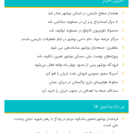
آخرین اخبار
هشدار سطح نارنجی در استان بوشهر صادر شد
۸ مرکز استخراج رمز ارز در عسلویه متلاشی شد
محموله تلویزیون قاچاق در عسلویه توقیف شد
مراکز عرضه مواد خام دامی بوشهر در ایام تعطیلات بازرسی شدند
مظفری: جمعه‌بازار بوشهر ساماندهی می‌ شود
پروژه‌های نهضت ملی مسکن بوشهر تعیین تکلیف شد
فرودگاه بوشهر پس از حدود چهار ماه وقفه فعال می‌شود
آمریکا مجوز عمومی فروش نفت ایران را لغو کرد
سقوط هواپیمای باری پاکستان در دریای عمان
سنتکام حمله به اهدافی در جنوب ایران را تایید کرد
پر بازدیدترین ها
فرماندار بوشهر:حضور باشکوه مردم در وداع با رهبر شهید تجلی وحدت
ملی است