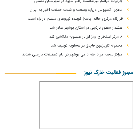
جزئیات مراسم بزرگداشت رهبر شهید در شهرستان دشتی
ادعای آکسیوس درباره وسعت و شدت حملات اخیر به ایران
قرارگاه مرکزی خاتم: پاسخ کوبنده نیروهای مسلح در راه است
هشدار سطح نارنجی در استان بوشهر صادر شد
۸ مرکز استخراج رمز ارز در عسلویه متلاشی شد
محموله تلویزیون قاچاق در عسلویه توقیف شد
مراکز عرضه مواد خام دامی بوشهر در ایام تعطیلات بازرسی شدند
مجوز فعالیت خارگ نیوز