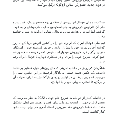
در دوره جدید حضورش مقابل اروگوئه برگزار می‌کنند.
نیمکت تیم ملی فوتبال ایران پیش از فیفادی دوم دستخوش یک تغییر شد و
طی آن کارلوس کی‌روش به جای اسکوچیچ هدایت ملی‌پوشان را به عهده
گرفت. آنها امروز با هدایت مربی پرتغالی مقابل اروگوئه به میدان خواهند
رفت.
تیم ملی فوتبال ایران که اردوی خود را در کشور اتریش برپا کرده، روز
گذشته آخرین تمرین خود را پیش از بازی با حریف قدرتمند خود از امریکای
جنوبی برگزار کرد. کی‌روش امیدوار است تیمی که در فرصت اندک دور هم
جمع کرده، شروع خوبی را برای او در همکاری دوباره با فوتبال ایران رقم
بزند.
شاگردان کی‌روش در حاشیه تمرینی که مثل روزهای قبل، فضایی پرنشاط
داشت، یک عکس دسته جمعی به یادگار گرفتند؛ در این عکس، تیمی را
می‌بینید که مربی پرتغالی در اولین روزهای بازگشتش به ایران، نفرات آن
را برگزید تا استارت دوباره خود را با آنها بزند.
در فاصله کمتر از دو ماه به شروع جام جهانی 2022 به نظر می‌رسد که
بخش قابل توجهی از لیست تیم ملی برای قطر را همین تیم فعلی تشکیل
دهد؛ البته قطعا کی‌روش چند سورپرایز لحظه آخری هم برای لیست خود
کنار گذاشته است.