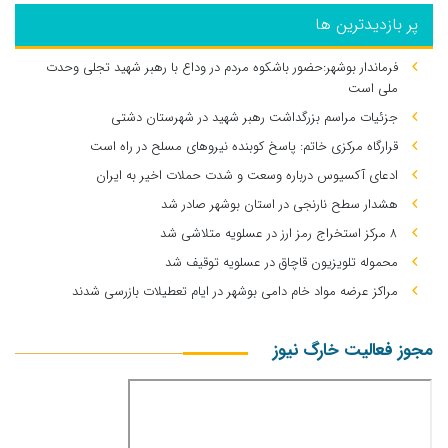
پر بازدیدترین ها
فرماندار بوشهر:حضور باشکوه مردم در وداع با رهبر شهید تجلی وحدت
ملی است
جزئیات مراسم بزرگداشت رهبر شهید در شهرستان دشتی
قرارگاه مرکزی خاتم: پاسخ کوبنده نیروهای مسلح در راه است
ادعای آکسیوس درباره وسعت و شدت حملات اخیر به ایران
هشدار سطح نارنجی در استان بوشهر صادر شد
۸ مرکز استخراج رمز ارز در عسلویه متلاشی شد
محموله تلویزیون قاچاق در عسلویه توقیف شد
مراکز عرضه مواد خام دامی بوشهر در ایام تعطیلات بازرسی شدند
مجوز فعالیت خارگ نیوز