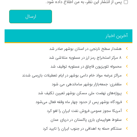
پس از انتشار این نظر، به من اطلاع داده شود.
ارسال
آخرین اخبار
هشدار سطح نارنجی در استان بوشهر صادر شد
۸ مرکز استخراج رمز ارز در عسلویه متلاشی شد
محموله تلویزیون قاچاق در عسلویه توقیف شد
مراکز عرضه مواد خام دامی بوشهر در ایام تعطیلات بازرسی شدند
مظفری: جمعه‌بازار بوشهر ساماندهی می‌ شود
پروژه‌های نهضت ملی مسکن بوشهر تعیین تکلیف شد
فرودگاه بوشهر پس از حدود چهار ماه وقفه فعال می‌شود
آمریکا مجوز عمومی فروش نفت ایران را لغو کرد
سقوط هواپیمای باری پاکستان در دریای عمان
سنتکام حمله به اهدافی در جنوب ایران را تایید کرد