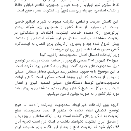
نقاط مرکزی شهر تهران، از جمله خیابان جمهوری، تقاطع خیابان حافظ
و انقلاب اسلامی، چهارراه ولی‌عصر (عج) و… اینترنت همراه قطع است.
این کاهش سرعت و قطعی اینترنت مربوط به شهر یا اپراتور خاصی
نیست. در بسیاری از نقاط کشور و همچنین روی شبکه بیشتر
اپراتورهای ارائه دهنده خدمات اینترنت، اختلالات و مشکلاتی در
اینترنت مشاهده می‌شود. اختلال در این شبکه اجتماعی از مدت‌ها
پیش شروع شده بود و بسیاری از کاربران برای اتصال به اینستاگرام
گاهی مجبور به استفاده از وی پی ان می‌شدند.
وزیر ارتباطات احتمال اعمال محدودیت‌ها را تایید کرد!
امروز ۳۰ شهریور ۱۴۰۱ عیسی زارع‌پور در حاشیه هیات دولت، در توضیح
دلیل محدودیت‌های جدید گفت: پهنای باند کاهش پیدا نکرده است.
ما این موضوع را به صورت مستمر رصد می‌کنیم. بخاطر مسائل امنیتی
و برخی از بحث‌ها که این روزها است، ممکن است گاهی اوقات
محدودیت‌هایی توسط دستگاه‌های امنیتی تصمیم گیری و اعمال
شود، ولی در کل ما هیچ کاهش پهنای باندی نداشته‌ایم و پهنای باند
مورد نیاز کشور را به صورت روتین تامین می‌کنیم.
اگرچه وزیر ارتباطات خبر ایجاد محدودیت اینترنت را داده اما هیچ
توضیح تکمیلی اعلام نکرده که منظور از ایجاد محدودیت، قطع
اینترنت به شکل روزهای گذشته است. یعنی اینکه ساعاتی از روز برخی
از مناطق ایران اینترنت نخواهند داشت یا اینکه قرار است تجربه آبان
۹۶ تکرار شود که اینترنت قطع و بعد از آن تلگرام برای همیشه فیلتر