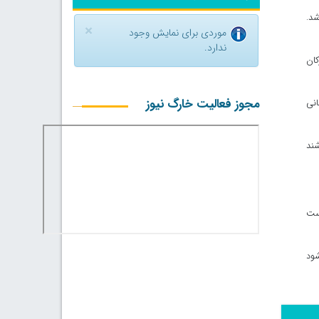
شد.
×
موردی برای نمایش وجود
ندارد.
کان
مجوز فعالیت خارگ نیوز
انی
شند
است
شود