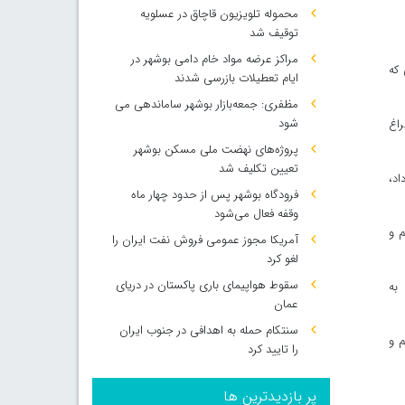
محموله تلویزیون قاچاق در عسلویه
توقیف شد
مراکز عرضه مواد خام دامی بوشهر در
 که
ایام تعطیلات بازرسی شدند
مظفری: جمعه‌بازار بوشهر ساماندهی می‌
شود
راغ
پروژه‌های نهضت ملی مسکن بوشهر
تعیین تکلیف شد
اد،
فرودگاه بوشهر پس از حدود چهار ماه
وقفه فعال می‌شود
م و
آمریکا مجوز عمومی فروش نفت ایران را
لغو کرد
سقوط هواپیمای باری پاکستان در دریای
 به
عمان
سنتکام حمله به اهدافی در جنوب ایران
م و
را تایید کرد
پر بازدیدترین ها