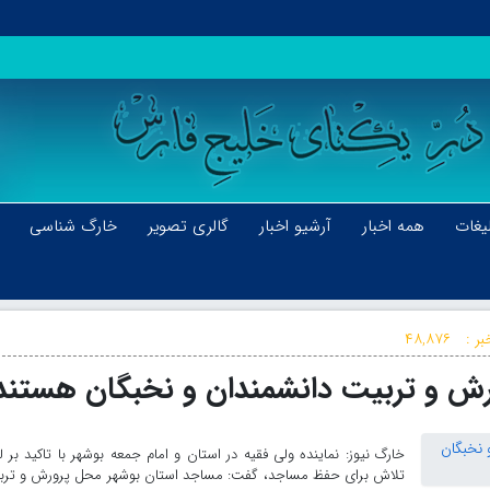
یغات
همه اخبار
آرشیو اخبار
گالری تصویر
خارگ شناسی
بر :
۴۸,۸۷۶
ش و تربیت دانشمندان و نخبگان هستند
خارگ نیوز: نماینده ولی فقیه در استان و امام جمعه بوشهر با تاکید بر ل
تلاش برای حفظ مساجد، گفت: مساجد استان بوشهر محل پرورش و ترب