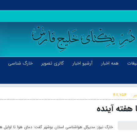
یغات
همه اخبار
آرشیو اخبار
گالری تصویر
خارگ شناسی
ر :
۴۸,۷۵۴
 هفته آینده
خارگ نیوز: مدیرکل هواشناسی استان بوشهر گفت: دمای هوا تا اوایل ه