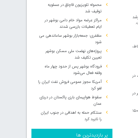
محموله تلویزیون قاچاق در عسلویه
توقیف شد
رشد
مراکز عرضه مواد خام دامی بوشهر در
.
ایام تعطیلات بازرسی شدند
مظفری: جمعه‌بازار بوشهر ساماندهی می‌
شود
اط،
پروژه‌های نهضت ملی مسکن بوشهر
تعیین تکلیف شد
فرودگاه بوشهر پس از حدود چهار ماه
وقفه فعال می‌شود
 در
آمریکا مجوز عمومی فروش نفت ایران را
لغو کرد
 در ساعت و امروز در فراساحل ۱۲ تا ۴۲ کیلومتر در
سقوط هواپیمای باری پاکستان در دریای
عمان
مدیرکل هواشناسی استان بوشهر افزود: ارتفاع موج دریا ۳۰ تا ۹۰ گاهی ۱۲۰ سانتیمتر و امروز در فراساحل و مناطق جنوبی استان ۶۰ تا ۱۲۰ گاهی ۱۵۰
سنتکام حمله به اهدافی در جنوب ایران
را تایید کرد
پر بازدیدترین ها