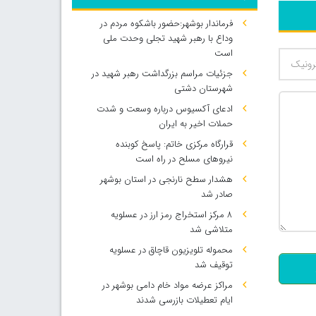
فرماندار بوشهر:حضور باشکوه مردم در
وداع با رهبر شهید تجلی وحدت ملی
است
جزئیات مراسم بزرگداشت رهبر شهید در
شهرستان دشتی
ادعای آکسیوس درباره وسعت و شدت
حملات اخیر به ایران
قرارگاه مرکزی خاتم: پاسخ کوبنده
نیروهای مسلح در راه است
هشدار سطح نارنجی در استان بوشهر
صادر شد
۸ مرکز استخراج رمز ارز در عسلویه
500
متلاشی شد
محموله تلویزیون قاچاق در عسلویه
توقیف شد
مراکز عرضه مواد خام دامی بوشهر در
ایام تعطیلات بازرسی شدند