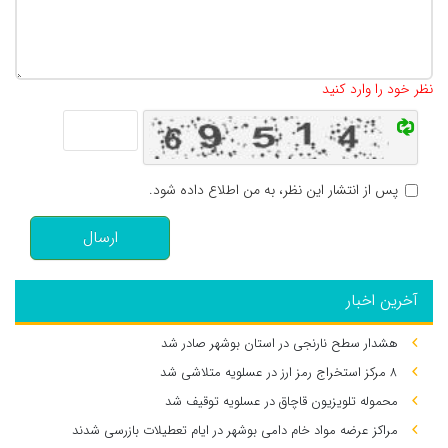
تعداد کاراکتر باقیمانده
:
500
نظر خود را وارد کنید
پس از انتشار این نظر، به من اطلاع داده شود.
ارسال
آخرین اخبار
هشدار سطح نارنجی در استان بوشهر صادر شد
۸ مرکز استخراج رمز ارز در عسلویه متلاشی شد
محموله تلویزیون قاچاق در عسلویه توقیف شد
مراکز عرضه مواد خام دامی بوشهر در ایام تعطیلات بازرسی شدند