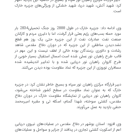
کرد: شهید آتش، شهید دریا، شهید خشکی از ویژگی‌های جزیره خارک
است.
وی ادامه داد: جزیره خارک در طول 2888 روز جنگ تحمیلی2834 بار
مورد حمله بمب‌های رژیم بعثی قرار گرفت، اما با دلیری مردم و کارکنان
صنعت نفت صادرات نفت از این جزیره حتی یک روز هم قطع
نشد.دیدن مناطقی از این جزیره که در دوران دفاع مقدس شاهد
رشادت و دلاوری رزمندگان بوده خالی از لطف نیست و این مهم در
قالب طرح راهیان نور عملی شده است.امسال استقبال بسیار خوبی از
طرح کاروان راهیان نور دریایی شده و با تدابیر اندیشیده شده
مسافران نوروزی از این جزیره که نماد مقاومت بوده دیدن می‌کنند.
دبیر قرارگاه مرکزی راهیان نور سپاه و بسیج خاطر نشان کرد: در جزیره
خارگ که به عنوان نماد مقاومت در سطح کشور شناخته می‌شود،
کاروان راهیان نور دریایی از نمایشگاه مقاومت خارگ در دوران دفاع
مقدس، کشتی سوخته، شهدا گمنام، اسکله تی و مقبره امیرمحمد
حنفی بازدید به عمل می‌آورند.
وی افزود: استان بوشهر در دفاع مقدس در عملیات‌های نیروی دریایی
اعم از اسکورت کشتی تجاری در پدافند از جزایر و سواحل و عملیات‌های