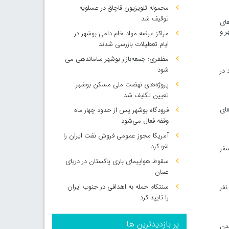
محموله تلویزیون قاچاق در عسلویه
توقیف شد
‌های
ر و
مراکز عرضه مواد خام دامی بوشهر در
ایام تعطیلات بازرسی شدند
مظفری: جمعه‌بازار بوشهر ساماندهی می‌
شود
فراد در
پروژه‌های نهضت ملی مسکن بوشهر
تعیین تکلیف شد
ن بیش از 8 هزار و 312 نفر در تورهای
فرودگاه بوشهر پس از حدود چهار ماه
وقفه فعال می‌شود
آمریکا مجوز عمومی فروش نفت ایران را
لغو کرد
وه بیان کرد: در 13 روز گذشته 5 هزار و 268 نفر با استفاده از کشتی‌های مسافری مسیر گناوه تا خارگ در 60 سفر
سقوط هواپیمای باری پاکستان در دریای
عمان
سنتکام حمله به اهدافی در جنوب ایران
کل بنادر و دریانوردی استان بوشهر به سفر دریایی خارگ به بوشهر و خارگ به گناوه پرداخت و خاطر نشان کرد: در مسیر خارگ به بوشهر 7 هزار و 656 نفر
را تایید کرد
پر بازدیدترین ها
شدن