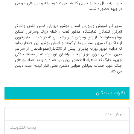
حق علیه باطل بود به طوری که به صورت داوطلبانه و نیروهای مردمی
در جبهه حضور داشتند .
مدیر کل آموزش وپرورش استان بوشهر درپایان ضمن تقدیر وتشکر
ازبرگزار کنندگان نمایشگاه مذکور گفت : خطه بزرگ وسرافراز استان
بوشهرمملواست از زنان ومردان دلیر وشجاعی که در همه اعصار وقرون
از خاک پاک میهن اسلامی دفاع کردند و استان بوشهر این افتخار رادارد
که درایام نوروز روزانه پذیرای بیش از 200نفرازهموطنانمان از سراسر
میهن اسلامی ایران عزیز در قالب راهیان نور بوده که از منطقه جنگی
جزیره خارگ که شاهراه اقتصادی ایران نیز نام دارد و به تعداد روزهای
جنگ مورد حملات بمباران هوایی دشمن بعثی قرار گرفته است دیدن
می کنند .
نظرات بینندگان