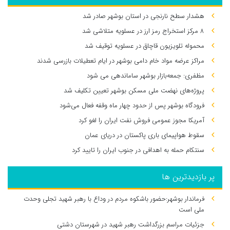
هشدار سطح نارنجی در استان بوشهر صادر شد
۸ مرکز استخراج رمز ارز در عسلویه متلاشی شد
محموله تلویزیون قاچاق در عسلویه توقیف شد
مراکز عرضه مواد خام دامی بوشهر در ایام تعطیلات بازرسی شدند
مظفری: جمعه‌بازار بوشهر ساماندهی می‌ شود
پروژه‌های نهضت ملی مسکن بوشهر تعیین تکلیف شد
فرودگاه بوشهر پس از حدود چهار ماه وقفه فعال می‌شود
آمریکا مجوز عمومی فروش نفت ایران را لغو کرد
سقوط هواپیمای باری پاکستان در دریای عمان
سنتکام حمله به اهدافی در جنوب ایران را تایید کرد
پر بازدیدترین ها
فرماندار بوشهر:حضور باشکوه مردم در وداع با رهبر شهید تجلی وحدت
ملی است
جزئیات مراسم بزرگداشت رهبر شهید در شهرستان دشتی