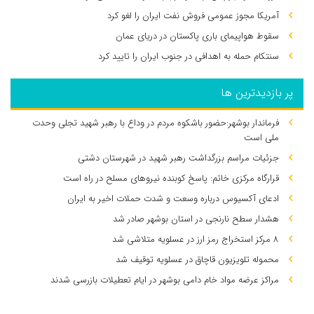
آمریکا مجوز عمومی فروش نفت ایران را لغو کرد
سقوط هواپیمای باری پاکستان در دریای عمان
سنتکام حمله به اهدافی در جنوب ایران را تایید کرد
پر بازدیدترین ها
فرماندار بوشهر:حضور باشکوه مردم در وداع با رهبر شهید تجلی وحدت
ملی است
جزئیات مراسم بزرگداشت رهبر شهید در شهرستان دشتی
قرارگاه مرکزی خاتم: پاسخ کوبنده نیروهای مسلح در راه است
ادعای آکسیوس درباره وسعت و شدت حملات اخیر به ایران
هشدار سطح نارنجی در استان بوشهر صادر شد
۸ مرکز استخراج رمز ارز در عسلویه متلاشی شد
محموله تلویزیون قاچاق در عسلویه توقیف شد
مراکز عرضه مواد خام دامی بوشهر در ایام تعطیلات بازرسی شدند