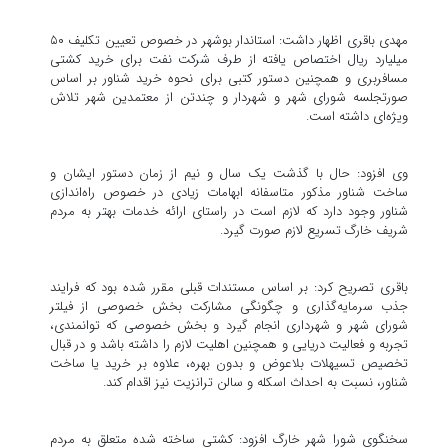
مهدی باقری اظهار داشت: استاندار بوشهر در خصوص تعیین تکلیف ۵۰
میلیارد ریال اختصاص یافته از طرف شرکت نفت برای خرید کشتی
مسافربری و همچنین دستور کتبی برای نحوه خرید شناور بر اساس
صورتجلسه شورای شهر و شهردار و چندتن از معتمدین شهر تلاش
ویژه‌ای داشته است.
وی افزود: حال با گذشت یک سال و نیم از زمان دستور ایشان و
ساخت شناور مذکور متاسفانه ابهامات زیادی در خصوص راه‌اندازی
شناور وجود دارد که لازم است در راستای ارائه خدمات بهتر به مردم
شریف خارگ تسریع لازم صورت گیرد.
باقری تصریح کرد: بر اساس مستندات قبلی مقرر شده بود که فرایند
جذب سرمایه‌گذاری و چگونگی مشارکت بخش خصوصی از فیلتر
شورای شهر و شهرداری انجام گیرد و بخش خصوصی که توانمندی،
تجربه و فعالیت دریایی و همچنین اهلیت لازم را داشته باشد و در قبال
تخصیص تسیهلات بلاعوض و بدون بهره، علاوه بر خرید یا ساخت
شناور، نسبت به احداث اسکله و سالن ترانزیت نیز اقدام کند.
سخنگوی شورا شهر خارگ افزود: کشتی ساخته شده متعلق به مردم