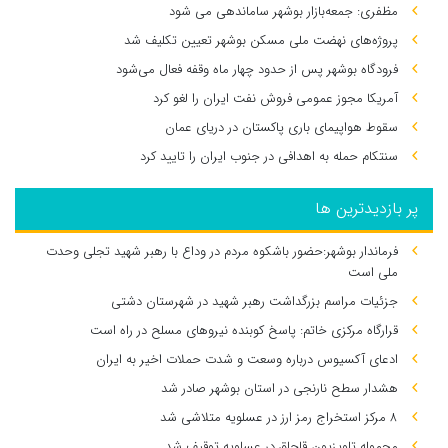
مظفری: جمعه‌بازار بوشهر ساماندهی می‌ شود
پروژه‌های نهضت ملی مسکن بوشهر تعیین تکلیف شد
فرودگاه بوشهر پس از حدود چهار ماه وقفه فعال می‌شود
آمریکا مجوز عمومی فروش نفت ایران را لغو کرد
سقوط هواپیمای باری پاکستان در دریای عمان
سنتکام حمله به اهدافی در جنوب ایران را تایید کرد
پر بازدیدترین ها
فرماندار بوشهر:حضور باشکوه مردم در وداع با رهبر شهید تجلی وحدت
ملی است
جزئیات مراسم بزرگداشت رهبر شهید در شهرستان دشتی
قرارگاه مرکزی خاتم: پاسخ کوبنده نیروهای مسلح در راه است
ادعای آکسیوس درباره وسعت و شدت حملات اخیر به ایران
هشدار سطح نارنجی در استان بوشهر صادر شد
۸ مرکز استخراج رمز ارز در عسلویه متلاشی شد
محموله تلویزیون قاچاق در عسلویه توقیف شد