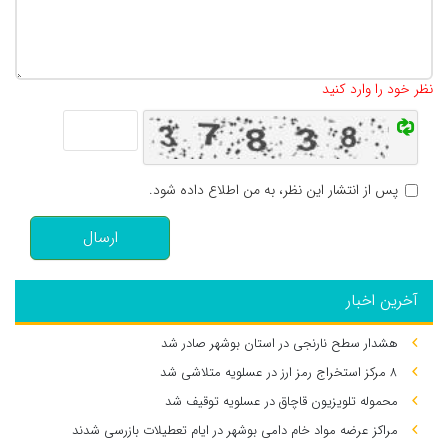
تعداد کاراکتر باقیمانده
:
500
نظر خود را وارد کنید
پس از انتشار این نظر، به من اطلاع داده شود.
ارسال
آخرین اخبار
هشدار سطح نارنجی در استان بوشهر صادر شد
۸ مرکز استخراج رمز ارز در عسلویه متلاشی شد
محموله تلویزیون قاچاق در عسلویه توقیف شد
مراکز عرضه مواد خام دامی بوشهر در ایام تعطیلات بازرسی شدند