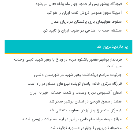
فرودگاه بوشهر پس از حدود چهار ماه وقفه فعال می‌شود
آمریکا مجوز عمومی فروش نفت ایران را لغو کرد
سقوط هواپیمای باری پاکستان در دریای عمان
سنتکام حمله به اهدافی در جنوب ایران را تایید کرد
پر بازدیدترین ها
فرماندار بوشهر:حضور باشکوه مردم در وداع با رهبر شهید تجلی وحدت
ملی است
جزئیات مراسم بزرگداشت رهبر شهید در شهرستان دشتی
قرارگاه مرکزی خاتم: پاسخ کوبنده نیروهای مسلح در راه است
ادعای آکسیوس درباره وسعت و شدت حملات اخیر به ایران
هشدار سطح نارنجی در استان بوشهر صادر شد
۸ مرکز استخراج رمز ارز در عسلویه متلاشی شد
مراکز عرضه مواد خام دامی بوشهر در ایام تعطیلات بازرسی شدند
محموله تلویزیون قاچاق در عسلویه توقیف شد