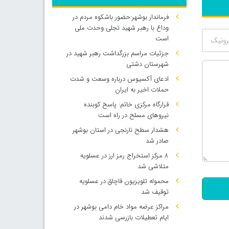
فرماندار بوشهر:حضور باشکوه مردم در
وداع با رهبر شهید تجلی وحدت ملی
است
جزئیات مراسم بزرگداشت رهبر شهید در
شهرستان دشتی
ادعای آکسیوس درباره وسعت و شدت
حملات اخیر به ایران
قرارگاه مرکزی خاتم: پاسخ کوبنده
نیروهای مسلح در راه است
هشدار سطح نارنجی در استان بوشهر
صادر شد
500
۸ مرکز استخراج رمز ارز در عسلویه
متلاشی شد
محموله تلویزیون قاچاق در عسلویه
توقیف شد
مراکز عرضه مواد خام دامی بوشهر در
ایام تعطیلات بازرسی شدند