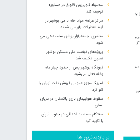
محموله تلویزیون قاچاق در عسلویه
توقیف شد
 به
مراکز عرضه مواد خام دامی بوشهر در
ایام تعطیلات بازرسی شدند
مظفری: جمعه‌بازار بوشهر ساماندهی می‌
مام
شود
قا،
پروژه‌های نهضت ملی مسکن بوشهر
تعیین تکلیف شد
ان با علم
فرودگاه بوشهر پس از حدود چهار ماه
وقفه فعال می‌شود
آمریکا مجوز عمومی فروش نفت ایران را
لغو کرد
نی،
سقوط هواپیمای باری پاکستان در دریای
عمان
سنتکام حمله به اهدافی در جنوب ایران
را تایید کرد
پر بازدیدترین ها