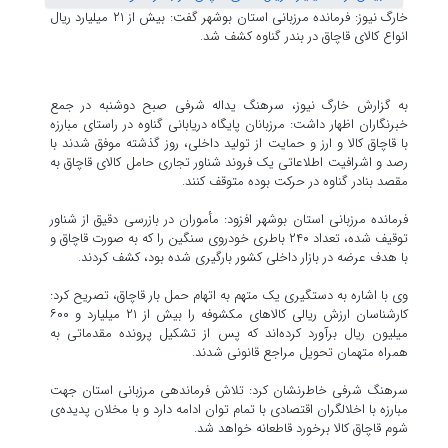
خارگ نیوز: فرمانده مرزبانی استان بوشهر گفت: بیش از ۲۱ میلیارد ریال
انواع کالای قاچاق در بندر گناوه کشف شد.
به گزارش خارگ نیوز، سرهنگ یداله شرفی صبح دوشنبه در جمع
خبرنگاران اظهار داشت: مرزبانان پایگاه دریابانی گناوه در راستای مبارزه
با قاچاق کالا و ارز و حمایت از تولید داخلی، روز گذشته موفق شدند با
رصد و اشرافیت اطلاعاتی یک فروند شناور تجاری حامل کالای قاچاق به
مقصد بنادر گناوه در حرکت بوده متوقف کنند.
فرمانده مرزبانی استان بوشهر افزود: مأموران در بازرسی دقیق از شناور
توقیف شده، تعداد ۲۴۰ باطری خودروی سنگین را که به صورت قاچاق و
با هدف عرضه در بازار داخلی کشور بارگیری شده بود، کشف کردند.
وی با اشاره به دستگیری یک متهم به اتهام حمل بار قاچاق، تصریح کرد:
کارشناسان ارزش ریالی کالاهای مکشوفه را بیش از ۲۱ میلیارد و ۶۰۰
میلیون ریال برآورد کرده‌اند که پس از تشکیل پرونده مقدماتی به
همراه متهمان تحویل مراجع قانونی شدند.
سرهنگ شرفی خاطرنشان کرد: تلاش فرماندهی مرزبانی استان جهت
مبارزه با اخلالگران اقتصادی با تمام توان ادامه دارد و با مخلان پدیده‌ی
شوم قاچاق کالا برخورد قاطعانه خواهد شد.