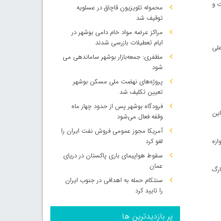
ت و
محموله تلویزیون قاچاق در عسلویه
توقیف شد
مراکز عرضه مواد خام دامی بوشهر در
ایام تعطیلات بازرسی شدند
علی
مظفری: جمعه‌بازار بوشهر ساماندهی می‌
شود
پروژه‌های نهضت ملی مسکن بوشهر
تعیین تکلیف شد
فرودگاه بوشهر پس از حدود چهار ماه
این
وقفه فعال می‌شود
آمریکا مجوز عمومی فروش نفت ایران را
ازه
لغو کرد
سقوط هواپیمای باری پاکستان در دریای
عمان
ارگ
سنتکام حمله به اهدافی در جنوب ایران
را تایید کرد
پر بازدیدترین ها