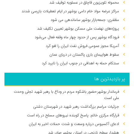
محموله تلویزیون قاچاق در عسلویه توقیف شد
مراکز عرضه مواد خام دامی بوشهر در ایام تعطیلات بازرسی شدند
مظفری: جمعه‌بازار بوشهر ساماندهی می‌ شود
پروژه‌های نهضت ملی مسکن بوشهر تعیین تکلیف شد
فرودگاه بوشهر پس از حدود چهار ماه وقفه فعال می‌شود
آمریکا مجوز عمومی فروش نفت ایران را لغو کرد
سقوط هواپیمای باری پاکستان در دریای عمان
سنتکام حمله به اهدافی در جنوب ایران را تایید کرد
پر بازدیدترین ها
فرماندار بوشهر:حضور باشکوه مردم در وداع با رهبر شهید تجلی وحدت
ملی است
جزئیات مراسم بزرگداشت رهبر شهید در شهرستان دشتی
قرارگاه مرکزی خاتم: پاسخ کوبنده نیروهای مسلح در راه است
ادعای آکسیوس درباره وسعت و شدت حملات اخیر به ایران
هشدار سطح نارنجی در استان بوشهر صادر شد