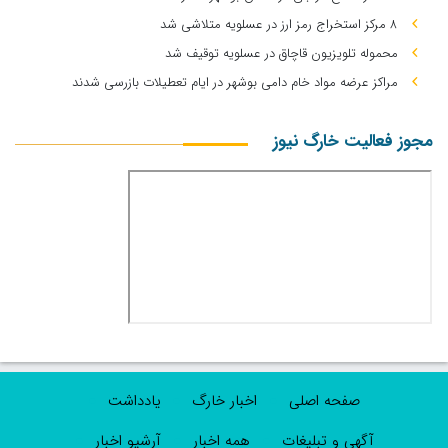
۸ مرکز استخراج رمز ارز در عسلویه متلاشی شد
محموله تلویزیون قاچاق در عسلویه توقیف شد
مراکز عرضه مواد خام دامی بوشهر در ایام تعطیلات بازرسی شدند
مجوز فعالیت خارگ نیوز
صفحه اصلی
اخبار خارگ
یادداشت
آگهی و تبلیغات
همه اخبار
آرشیو اخبار