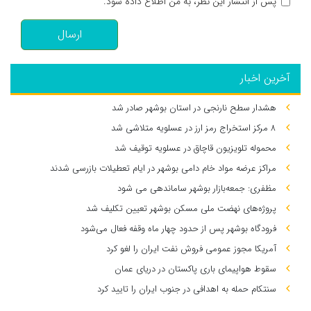
پس از انتشار این نظر، به من اطلاع داده شود.
ارسال
آخرین اخبار
هشدار سطح نارنجی در استان بوشهر صادر شد
۸ مرکز استخراج رمز ارز در عسلویه متلاشی شد
محموله تلویزیون قاچاق در عسلویه توقیف شد
مراکز عرضه مواد خام دامی بوشهر در ایام تعطیلات بازرسی شدند
مظفری: جمعه‌بازار بوشهر ساماندهی می‌ شود
پروژه‌های نهضت ملی مسکن بوشهر تعیین تکلیف شد
فرودگاه بوشهر پس از حدود چهار ماه وقفه فعال می‌شود
آمریکا مجوز عمومی فروش نفت ایران را لغو کرد
سقوط هواپیمای باری پاکستان در دریای عمان
سنتکام حمله به اهدافی در جنوب ایران را تایید کرد