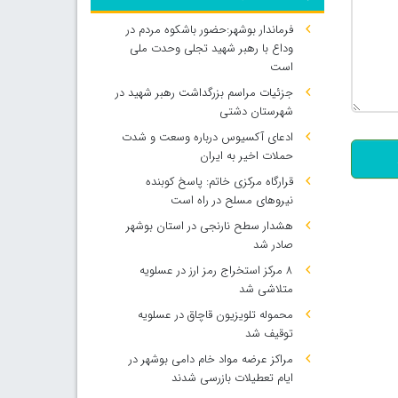
فرماندار بوشهر:حضور باشکوه مردم در
وداع با رهبر شهید تجلی وحدت ملی
است
جزئیات مراسم بزرگداشت رهبر شهید در
500
شهرستان دشتی
ادعای آکسیوس درباره وسعت و شدت
حملات اخیر به ایران
قرارگاه مرکزی خاتم: پاسخ کوبنده
نیروهای مسلح در راه است
هشدار سطح نارنجی در استان بوشهر
صادر شد
۸ مرکز استخراج رمز ارز در عسلویه
متلاشی شد
محموله تلویزیون قاچاق در عسلویه
توقیف شد
مراکز عرضه مواد خام دامی بوشهر در
ایام تعطیلات بازرسی شدند