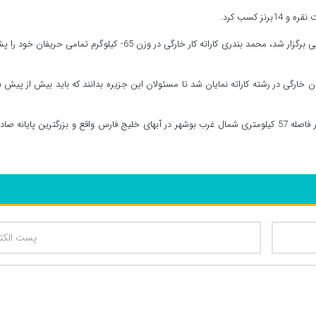
علیپور ادامه داد: این دوره از رقابت‌ها که با حضور 14کشور آسیایی برگزار شد، محمد بندری کاراته کار خارگی در وزن 65- کیلوگرم تمامی حریف
ن خارگی در رشته کاراته نمایان شد تا مسئولان این جزیره بدانند که باید بیش از پیش ن
جزیره خارگ از توابع شهرستان بوشهر با 20 هزار نفر جمعیت در فاصله 57 کیلومتری شمال غرب بوشهر در آبهای خلیج فارس واقع و بزرگترین پایانه 