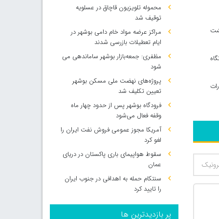
محموله تلویزیون قاچاق در عسلویه
توقیف شد
ان خود را پشت
مراکز عرضه مواد خام دامی بوشهر در
ایام تعطیلات بازرسی شدند
مظفری: جمعه‌بازار بوشهر ساماندهی می‌
گاه
شود
پروژه‌های نهضت ملی مسکن بوشهر
صادرات
تعیین تکلیف شد
فرودگاه بوشهر پس از حدود چهار ماه
وقفه فعال می‌شود
آمریکا مجوز عمومی فروش نفت ایران را
لغو کرد
سقوط هواپیمای باری پاکستان در دریای
عمان
سنتکام حمله به اهدافی در جنوب ایران
را تایید کرد
پر بازدیدترین ها