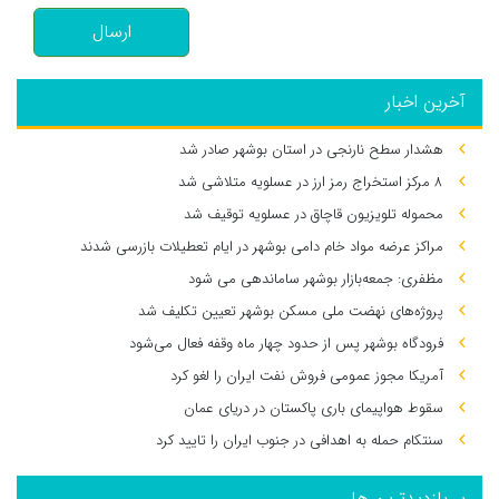
ارسال
آخرین اخبار
هشدار سطح نارنجی در استان بوشهر صادر شد
۸ مرکز استخراج رمز ارز در عسلویه متلاشی شد
محموله تلویزیون قاچاق در عسلویه توقیف شد
مراکز عرضه مواد خام دامی بوشهر در ایام تعطیلات بازرسی شدند
مظفری: جمعه‌بازار بوشهر ساماندهی می‌ شود
پروژه‌های نهضت ملی مسکن بوشهر تعیین تکلیف شد
فرودگاه بوشهر پس از حدود چهار ماه وقفه فعال می‌شود
آمریکا مجوز عمومی فروش نفت ایران را لغو کرد
سقوط هواپیمای باری پاکستان در دریای عمان
سنتکام حمله به اهدافی در جنوب ایران را تایید کرد
پر بازدیدترین ها