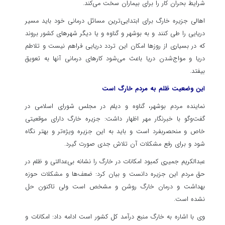
شرایط بحران کار را برای بیماران سخت می‌کند.
اهالی جزیره
خارگ
برای ابتدایی‌ترین مسائل درمانی خود باید مسیر
دریایی را طی کنند و به بوشهر و گناوه و یا دیگر شهرهای کشور بروند
که در بسیاری از روزها امکان این تردد دریایی فراهم نیست و تلاطم
دریا و مواج‌شدن دریا باعث می‌شود کارهای درمانی آنها به تعویق
بیفتد.
این وضعیت ظلم به مردم
خارگ
است
نماینده مردم بوشهر، گناوه و دیلم در مجلس شورای اسلامی در
گفت‌وگو با خبرنگار مهر اظهار داشت: جزیره
خارگ
دارای موقعیتی
خاص و
منحصربفرد
است و باید به این جزیره ویژه‌تر و بهتر نگاه
شود و برای رفع مشکلات آن تلاش جدی صورت گیرد.
عبدالکریم جمیری کمبود امکانات در
خارگ
را نشانه بی‌عدالتی و ظلم در
حق مردم این جزیره دانست و بیان کرد: ضعف‌ها و مشکلات حوزه
بهداشت و درمان
خارگ
روشن و مشخص است ولی تاکنون حل
نشده است.
وی با اشاره به
خارگ
منبع درآمد کل کشور است ادامه داد: امکانات و