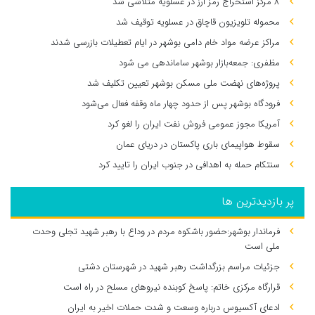
۸ مرکز استخراج رمز ارز در عسلویه متلاشی شد
محموله تلویزیون قاچاق در عسلویه توقیف شد
مراکز عرضه مواد خام دامی بوشهر در ایام تعطیلات بازرسی شدند
مظفری: جمعه‌بازار بوشهر ساماندهی می‌ شود
پروژه‌های نهضت ملی مسکن بوشهر تعیین تکلیف شد
فرودگاه بوشهر پس از حدود چهار ماه وقفه فعال می‌شود
آمریکا مجوز عمومی فروش نفت ایران را لغو کرد
سقوط هواپیمای باری پاکستان در دریای عمان
سنتکام حمله به اهدافی در جنوب ایران را تایید کرد
پر بازدیدترین ها
فرماندار بوشهر:حضور باشکوه مردم در وداع با رهبر شهید تجلی وحدت
ملی است
جزئیات مراسم بزرگداشت رهبر شهید در شهرستان دشتی
قرارگاه مرکزی خاتم: پاسخ کوبنده نیروهای مسلح در راه است
ادعای آکسیوس درباره وسعت و شدت حملات اخیر به ایران