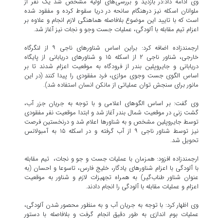
وی ادامه داد:در بازدید و بررسی‌های اولیه مشخص شد یک نفر از
ملوانان اسکله نیز درهنگام سانحه در دریا سقوط کرده و مفقود شده
است که با تایید این موضوع بلافاصله هماهنگی لازم انجام و علاوه بر
اعزام تیم مقابله با آلودگی، عملیات جست وجو و نجات نیز آغاز شد.
ارجمندزاده اضافه کرد: براین اساس شناورهای ناجی ۹ از لنگرگاه
خارجی، شناور ناجی ۲ از اسکله ۱۵ و شناورهای دریابانی از پایگاه
دریابانی و جایروپلین بندر از فرودگاه به موقعیت اعزام شدند تا بر
اساس الگوی جست وجوی موازی، فرد مفقودی را پیدا کنند (در این
مانور برای سنجش توان عملیاتی از مانکن انسان استفاده شد).
وی گفت: بر اساس الگوهای اعلامی و با توجه به جریان جزر آب،
گشت زنی در موقعیت شمال بندر آغاز شد و ابتدا موقعیت نفر مفقودی
توسط جایروپلین مشخص و به شناورها اعلام شد و درنخستین فرصت
نیز توسط شناور ناجی ۹ از آب گرفته و در اسکله ۱۵ به آمبولانس
تحویل شد.
ارجمندزاده افزود: همزمان با عملیات جست و جو و نجات، تیم مقابله
با آلودگی با اعزام شناورهای یادگار، خلیج فارس، تاسوعا و احسان (به
عنوان شناور طناب‌گیر) به همراه تجهیزات لازم و شناور به موقعیت
اعزام و عملیات مقابله با آلودگی را انجام دادند.
وی اظهار کرد: با توجه به جریان آب و به منظور محصور شدن آلودگی،
عملیات بوم اندازی به طور دقیق انجام گرفت و بلافاصله با دستور