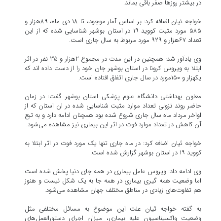
در بیشتر روزها صفر باقی بماند.
خواجه ئیان اضافه کرد: بر اساس آمار موجود، تا ۱۸ دی ماه، ۸۹هزار و
۵۸۵ مورد مثبت کووید ۱۹ در استان بوشهر شناسایی شده که از این
تعداد ۶۷هزار و ۹۲۹ مورد مربوط به سال جاری است.
وی یادآور شد: همچنین در این مدت در مجموع ۲هزار و ۳۵ نفر در اثر
ابتلا به ویروس کرونا در استان بوشهر جان خود را از دست داده اند که
یکهزار و ۱۵۰مورد در سال جاری اتفاق افتاده است.
معاون بهداشتی دانشگاه علوم پزشکی استان بوشهر گفت: در زمان
حاضر روند نزولی تعداد موارد مثبت شناسایی شده در ان استان که از
اواخر مرداد ماه سال جاری شروع شده بود همچنان ادامه دارد و به تبع
آن کاهش در تعداد موارد فوت در اثر این بیماری نیز مشاهده می‌شود.
خواجه ئیان اضافه کرد: در ماه جاری تنها یک مورد فوت در اثر ابتلا به
کووید ۱۹ در استان بوشهر گزارش شده است.
وی ادامه داد: ویروس عامل بیماری در همه جای دنیا پخش شده است
اما وضعیت همه گیری بیماری در همه جا به یک شکل نیست و هنوز
هم تفاوت‌های زیادی در مناطق مختلف جهان مشاهده می‌شود.
به گفته خواجه ئیان علت این موضوع به مسائل مختلفی مثل
وضعیت واکسیناسیون علیه بیماری، میزان اجرای دستورالعمل‌های