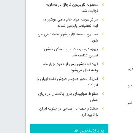
محموله تلویزیون قاچاق در عسلویه
توقیف شد
مراکز عرضه مواد خام دامی بوشهر در
ایام تعطیلات بازرسی شدند
مظفری: جمعه‌بازار بوشهر ساماندهی می‌
شود
پروژه‌های نهضت ملی مسکن بوشهر
تعیین تکلیف شد
فرودگاه بوشهر پس از حدود چهار ماه
مار جدید در بخش‌های
وقفه فعال می‌شود
آمریکا مجوز عمومی فروش نفت ایران را
لغو کرد
ده و
سقوط هواپیمای باری پاکستان در دریای
عمان
 اشاره به اینکه امروز نیز همچون روزهای گذشته موردی از فوتی کرونا در استان بوشهر نداشته‌ایم، افزود: از ابتدای شیوع کرونا تا کنون دو هزار و ۳۵ نفر
سنتکام حمله به اهدافی در جنوب ایران
را تایید کرد
پر بازدیدترین ها