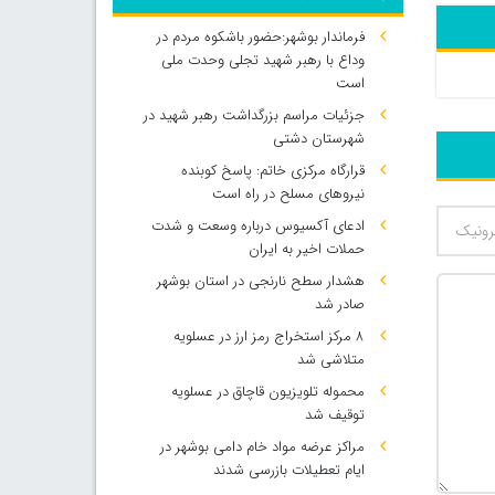
فرماندار بوشهر:حضور باشکوه مردم در
وداع با رهبر شهید تجلی وحدت ملی
است
جزئیات مراسم بزرگداشت رهبر شهید در
شهرستان دشتی
قرارگاه مرکزی خاتم: پاسخ کوبنده
نیروهای مسلح در راه است
ادعای آکسیوس درباره وسعت و شدت
حملات اخیر به ایران
هشدار سطح نارنجی در استان بوشهر
صادر شد
۸ مرکز استخراج رمز ارز در عسلویه
متلاشی شد
محموله تلویزیون قاچاق در عسلویه
توقیف شد
مراکز عرضه مواد خام دامی بوشهر در
ایام تعطیلات بازرسی شدند
500