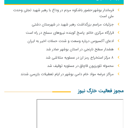
فرماندار بوشهر:حضور باشکوه مردم در وداع با رهبر شهید تجلی وحدت
ملی است
جزئیات مراسم بزرگداشت رهبر شهید در شهرستان دشتی
قرارگاه مرکزی خاتم: پاسخ کوبنده نیروهای مسلح در راه است
ادعای آکسیوس درباره وسعت و شدت حملات اخیر به ایران
هشدار سطح نارنجی در استان بوشهر صادر شد
۸ مرکز استخراج رمز ارز در عسلویه متلاشی شد
محموله تلویزیون قاچاق در عسلویه توقیف شد
مراکز عرضه مواد خام دامی بوشهر در ایام تعطیلات بازرسی شدند
مجوز فعالیت خارگ نیوز