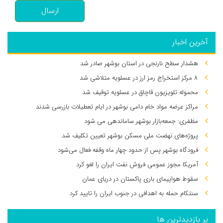
ارسال
آخرین اخبار
هشدار سطح نارنجی در استان بوشهر صادر شد
۸ مرکز استخراج رمز ارز در عسلویه متلاشی شد
محموله تلویزیون قاچاق در عسلویه توقیف شد
مراکز عرضه مواد خام دامی بوشهر در ایام تعطیلات بازرسی شدند
مظفری: جمعه‌بازار بوشهر ساماندهی می‌ شود
پروژه‌های نهضت ملی مسکن بوشهر تعیین تکلیف شد
فرودگاه بوشهر پس از حدود چهار ماه وقفه فعال می‌شود
آمریکا مجوز عمومی فروش نفت ایران را لغو کرد
سقوط هواپیمای باری پاکستان در دریای عمان
سنتکام حمله به اهدافی در جنوب ایران را تایید کرد
پر بازدیدترین ها