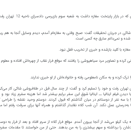
به گزارش خارگ نیوز، اوایل اسفند سال گذشته مرد طلافروشی که در بازار پایتخت مغازه داشت به شعبه سوم با
اکی در جریان تحقیقات گفت: صبح وقتی به مغازه‌ام آمدم، دیدم وسایل آنجا به هم ری
 شده و نمی‌دانم سارق چه کسی است.
غازه با کلید بازشده و خبری از تخریب قفل نبود.
ینی کرده و تصاویر مرد سیاهپوشی را یافتند که موقع فرار نقاب از چهره‌اش افتاده و معلوم
کرده و به مکان نامعلومی رفته و خانواده‌اش از او خبری ندارند.
تهران رفت و خود را تسلیم کرد و گفت: از چند سال قبل در طلافروشی شاکی کار می‌کر
ا دیدن فیلم ایتالیا ــ ایتالیا شوق این سفر برایم بیشتر شد اما هزینه سفرم زیاد بود و 
ا سه نفر از دوستانم در میان گذاشتم که قبول کردند. دوستم وحید نقشه را طراحی ک
 به‌درستی عمل نکند. آن شب کلاه نقابدار گذاشتم و همراه آنها برای سرقت رفتم اما م
 یک کیلو می‌شد از آنجا بیرون آمدم. موقع فرار کلاه از سرم افتاد و بعد از فرار به دوست
ودشان را برداشته و سهم بیشتری را به من بدهند. حتی از من خواستند تا مقدمات سفرم