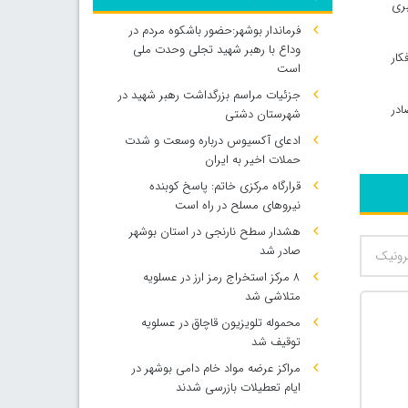
بری
فرماندار بوشهر:حضور باشکوه مردم در
وداع با رهبر شهید تجلی وحدت ملی
کار
است
جزئیات مراسم بزرگداشت رهبر شهید در
 صادر
شهرستان دشتی
ادعای آکسیوس درباره وسعت و شدت
حملات اخیر به ایران
قرارگاه مرکزی خاتم: پاسخ کوبنده
نیروهای مسلح در راه است
هشدار سطح نارنجی در استان بوشهر
صادر شد
۸ مرکز استخراج رمز ارز در عسلویه
متلاشی شد
محموله تلویزیون قاچاق در عسلویه
توقیف شد
مراکز عرضه مواد خام دامی بوشهر در
ایام تعطیلات بازرسی شدند