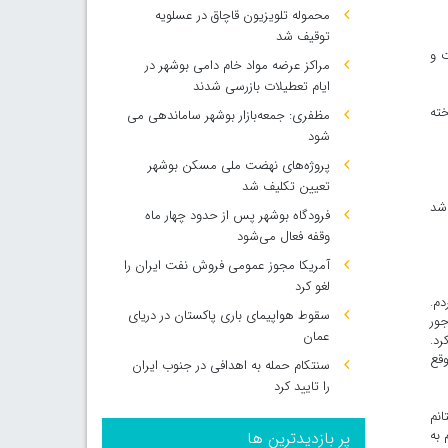
محموله تلویزیون قاچاق در عسلویه
توقیف شد
زپرسی دادسرای ناحیه 12 تهران رفت و
مراکز عرضه مواد خام دامی بوشهر در
ایام تعطیلات بازرسی شدند
خته
مظفری: جمعه‌بازار بوشهر ساماندهی می‌
شود
پروژه‌های نهضت ملی مسکن بوشهر
تعیین تکلیف شد
 شد
فرودگاه بوشهر پس از حدود چهار ماه
وقفه فعال می‌شود
آمریکا مجوز عمومی فروش نفت ایران را
لغو کرد
دم.
سقوط هواپیمای باری پاکستان در دریای
جور
عمان
رد.
وقع
سنتکام حمله به اهدافی در جنوب ایران
را تایید کرد
انم
 به
پر بازدیدترین ها