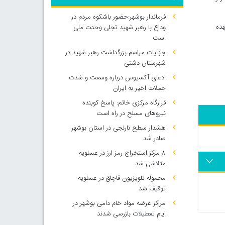
فرماندار بوشهر:حضور باشکوه مردم در
هده
وداع با رهبر شهید تجلی وحدت ملی
است
جزئیات مراسم بزرگداشت رهبر شهید در
شهرستان دشتی
ادعای آکسیوس درباره وسعت و شدت
حملات اخیر به ایران
قرارگاه مرکزی خاتم: پاسخ کوبنده
نیروهای مسلح در راه است
هشدار سطح نارنجی در استان بوشهر
صادر شد
۸ مرکز استخراج رمز ارز در عسلویه
متلاشی شد
محموله تلویزیون قاچاق در عسلویه
توقیف شد
مراکز عرضه مواد خام دامی بوشهر در
ایام تعطیلات بازرسی شدند