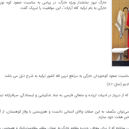
خارگ نیوز :بخشدار ویژه خارگ، در پیامی به مناسبت صعود کوه نورد
خارگی به بام ترکیه “قله آرارات”، این موفقیت را تبریک گفت.
ناسبت صعود کوه‌نوردان خارگی به مرتفع ترین قله کشور ترکیه به شرح ذیل می باشد:
یم (نحل–۸۱)
ه از دیرباز در ادبیات ارزنده و متعالی فارسی به نماد شکیبایی و ایستادگی سرافرازانه تب
هم می‌توان متّصف به این صفاتِ والای انسانی دانست و هم‌زیستی با وقارِ کوهستان، از آ
یرِ همّت خود سازند.
ی ساخته که از برای معرّفی جزیره مقاوم خارگ به عنوان مظهر مقاومت،ایثار و همچنین م