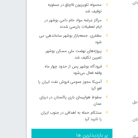
ان
محموله تلویزیون قاچاق در عسلویه
توقیف شد
مراکز عرضه مواد خام دامی بوشهر در
ایام تعطیلات بازرسی شدند
مظفری: جمعه‌بازار بوشهر ساماندهی می‌
شود
پروژه‌های نهضت ملی مسکن بوشهر
تعیین تکلیف شد
فرودگاه بوشهر پس از حدود چهار ماه
وقفه فعال می‌شود
آمریکا مجوز عمومی فروش نفت ایران را
لغو کرد
سقوط هواپیمای باری پاکستان در دریای
دیل
عمان
سنتکام حمله به اهدافی در جنوب ایران
را تایید کرد
نان
پر بازدیدترین ها
رکز